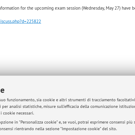
 information for the upcoming exam session (Wednesday, May 27) have 
/discuss.php?d=225822
ie
sità di Bologna - Via Zamboni, 33 - 40126 Bologna - Partita IVA: 01131710376
 suo funzionamento, sia cookie e altri strumenti di tracciamento facoltativ
 per analisi statistiche, misure sull'efficacia della comunicazione istituzi
i cookie necessari.
pzione in "Personalizza cookie" e, se vuoi, potrai esprimere consensi più sp
 consensi rientrando nella sezione "Impostazione cookie" del sito.