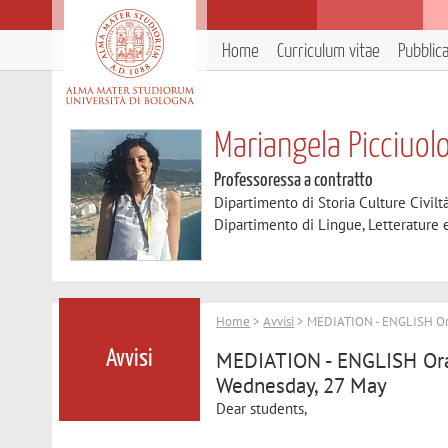
Home
Curriculum vitae
Pubblic
Mariangela Picciuol
Professoressa a contratto
Dipartimento di Storia Culture Civilt
Dipartimento di Lingue, Letterature
Home
>
Avvisi
> MEDIATION - ENGLISH Oral
MEDIATION - ENGLISH Oral
Avvisi
Wednesday, 27 May
Dear students,