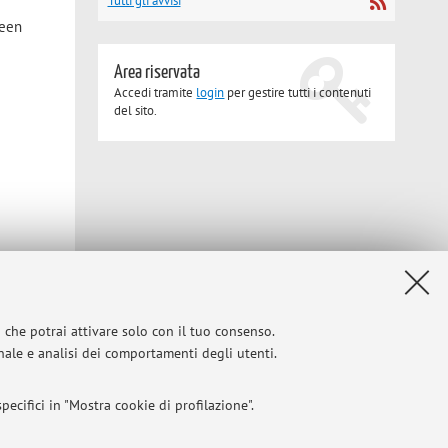
Tutti gli avvisi
been
Area riservata
Accedi tramite
login
per gestire tutti i contenuti
del sito.
Privacy
|
Note legali
|
Impostazioni Cookie
i che potrai attivare solo con il tuo consenso.
onale e analisi dei comportamenti degli utenti.
ecifici in "Mostra cookie di profilazione".