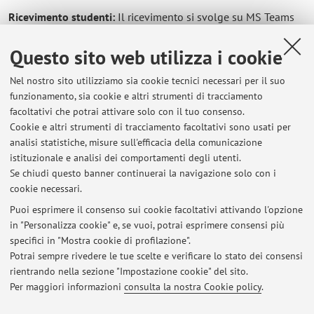
Ricevimento studenti:
Il ricevimento si svolge su MS Teams
ed è disponibile
previo appuntamento
. Per fissare un
incontro, si prega di inviare una richiesta via e-mail
Questo sito web utilizza i cookie
all’indirizzo: mariangela.picciuol2@unibo.it
Nel nostro sito utilizziamo sia cookie tecnici necessari per il suo
funzionamento, sia cookie e altri strumenti di tracciamento
facoltativi che potrai attivare solo con il tuo consenso.
Cookie e altri strumenti di tracciamento facoltativi sono usati per
Ultimi avvisi
analisi statistiche, misure sull'efficacia della comunicazione
(ARCO - DISCI) Exam Results – Inglese 1 and Inglese 2 (9 June 2026)
istituzionale e analisi dei comportamenti degli utenti.
Se chiudi questo banner continuerai la navigazione solo con i
Pubblicato il: 15 giugno 2026
cookie necessari.
Mediation English – Oral Exam Results (May 27, 2026)
Puoi esprimere il consenso sui cookie facoltativi attivando l'opzione
Pubblicato il: 27 maggio 2026
in "Personalizza cookie" e, se vuoi, potrai esprimere consensi più
specifici in "Mostra cookie di profilazione".
Inglese 2 - ARCO (DISCI): Results – English 2 Exam – May 26, 2026
Potrai sempre rivedere le tue scelte e verificare lo stato dei consensi
Pubblicato il: 26 maggio 2026
rientrando nella sezione "Impostazione cookie" del sito.
Per maggiori informazioni
consulta la nostra Cookie policy
.
Tutti gli avvisi