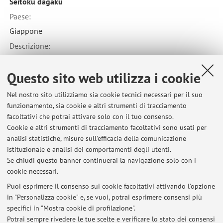
Seitoku dagaku
Paese:
Giappone
Descrizione:
Chirimen bon Project
Questo sito web utilizza i cookie
Nel nostro sito utilizziamo sia cookie tecnici necessari per il suo
funzionamento, sia cookie e altri strumenti di tracciamento
facoltativi che potrai attivare solo con il tuo consenso.
Ultimi avvisi
Cookie e altri strumenti di tracciamento facoltativi sono usati per
analisi statistiche, misure sull'efficacia della comunicazione
Nuove opere in mostra a Palazzo Poggi
istituzionale e analisi dei comportamenti degli utenti.
Pubblicato il: 02 luglio 2026
Se chiudi questo banner continuerai la navigazione solo con i
cookie necessari.
La ricerca bibliografica 17 marzo 2026
Pubblicato il: 25 marzo 2026
Puoi esprimere il consenso sui cookie facoltativi attivando l'opzione
in "Personalizza cookie" e, se vuoi, potrai esprimere consensi più
specifici in "Mostra cookie di profilazione".
INCONTRI nell'ambito della mostra Graphic Japan. Da Hokusai al
Manga
Potrai sempre rivedere le tue scelte e verificare lo stato dei consensi