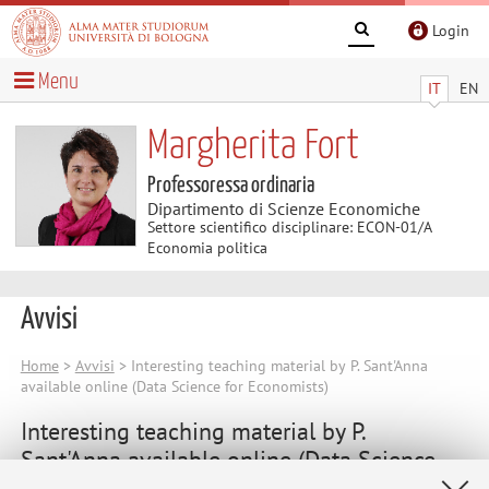
Login
Menu
IT
EN
Margherita Fort
Professoressa ordinaria
Dipartimento di Scienze Economiche
Settore scientifico disciplinare: ECON-01/A
Economia politica
Avvisi
Home
>
Avvisi
> Interesting teaching material by P. Sant'Anna
available online (Data Science for Economists)
Interesting teaching material by P.
Sant'Anna available online (Data Science
for Economists)