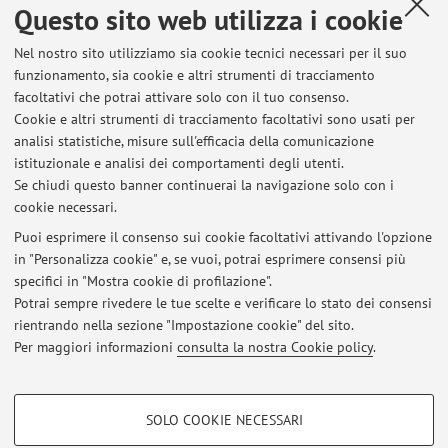
Questo sito web utilizza i cookie
See more here
Nel nostro sito utilizziamo sia cookie tecnici necessari per il suo
Econ 520 (psantanna.com)
funzionamento, sia cookie e altri strumenti di tracciamento
[https://psantanna.com/Econ520/index.html]
facoltativi che potrai attivare solo con il tuo consenso.
A modern class on Data Science for Economists
Cookie e altri strumenti di tracciamento facoltativi sono usati per
analisi statistiche, misure sull'efficacia della comunicazione
Pubblicato il: 05 giugno 2024
istituzionale e analisi dei comportamenti degli utenti.
Se chiudi questo banner continuerai la navigazione solo con i
cookie necessari.
Puoi esprimere il consenso sui cookie facoltativi attivando l'opzione
Ultimi avvisi
in "Personalizza cookie" e, se vuoi, potrai esprimere consensi più
specifici in "Mostra cookie di profilazione".
Interesting teaching material by P. Sant'Anna available online (Data
Science for Economists)
Potrai sempre rivedere le tue scelte e verificare lo stato dei consensi
Pubblicato il: 05 giugno 2024
rientrando nella sezione "Impostazione cookie" del sito.
Per maggiori informazioni
consulta la nostra Cookie policy
.
Tutti gli avvisi
COOKIE DI PROFILAZIONE - FACOLTATIVI
SOLO COOKIE NECESSARI
Area riservata
Si tratta di cookie utilizzati per analizzare le caratteristiche della navigazione