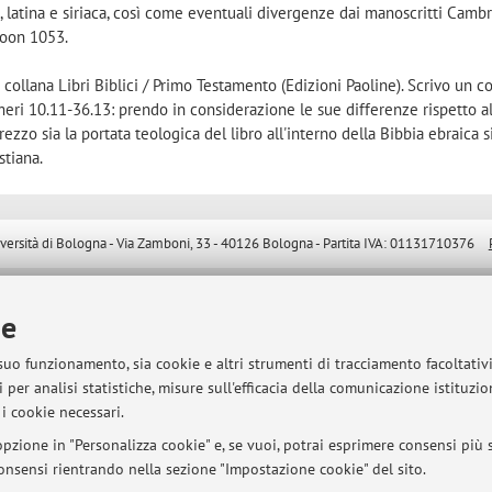
, latina e siriaca, così come eventuali divergenze dai manoscritti Camb
soon 1053.
collana Libri Biblici / Primo Testamento (Edizioni Paoline). Scrivo un
eri 10.11-36.13: prendo in considerazione le sue differenze rispetto a
rezzo sia la portata teologica del libro all'interno della Bibbia ebraica si
stiana.
sità di Bologna - Via Zamboni, 33 - 40126 Bologna - Partita IVA: 01131710376
ie
 suo funzionamento, sia cookie e altri strumenti di tracciamento facoltativ
 per analisi statistiche, misure sull'efficacia della comunicazione istituzi
i cookie necessari.
pzione in "Personalizza cookie" e, se vuoi, potrai esprimere consensi più sp
 consensi rientrando nella sezione "Impostazione cookie" del sito.