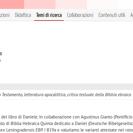
azioni
Didattica
Temi di ricerca
Collaborazioni
Contenuti utili
A
to
à
 Testamento, letteratura apocalittica, critica testuale della Bibbia ebraica
 del libro di Daniele. In collaborazione con Agustinus Gianto (Pontificio 
colo di Biblia Hebraica Quinta dedicato a Daniel (Deutsche Bibelgesellsc
 Leningradensis EBP. I B19a e valutiamo le varianti attestate nei roto