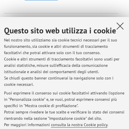
Dipartimento di Storia Culture Civiltà
Piazza San Giovanni in Monte 2, Bologna -
Vai alla
Questo sito web utilizza i cookie
mappa
Nel nostro sito utilizziamo sia cookie tecnici necessari per il suo
funzionamento, sia cookie e altri strumenti di tracciamento
Orario di ricevimento
facoltativi che potrai attivare solo con il tuo consenso.
Cookie e altri strumenti di tracciamento facoltativi sono usati per
analisi statistiche, misure sull'efficacia della comunicazione
Il venerdì h 1600 via Teams (previo contatto entro il giorno
istituzionale e analisi dei comportamenti degli utenti.
prima via email)
Se chiudi questo banner continuerai la navigazione solo con i
cookie necessari.
Puoi esprimere il consenso sui cookie facoltativi attivando l'opzione
in "Personalizza cookie" e, se vuoi, potrai esprimere consensi più
Ultimi avvisi
specifici in "Mostra cookie di profilazione".
Lezioni Ebraico 2
Potrai sempre rivedere le tue scelte e verificare lo stato dei consensi
Pubblicato il: 13 novembre 2025
rientrando nella sezione "Impostazione cookie" del sito.
Per maggiori informazioni
consulta la nostra Cookie policy
.