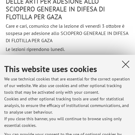
DELLE ARTI PER ADESIONE ALLO
SCIOPERO GENERALE IN DIFESA DI
FLOTILLA PER GAZA
Care e cari, comunico che la lezione di venerdì 3 ottobre è
sospesa per adesione allo SCIOPERO GENERALE IN DIFESA
DI FLOTILLA PER GAZA
Le lezioni riprendono lunedì.
Published on: October 02 2025
This website uses cookies
We use technical cookies that are essential for the correct operation
of our website. We also use cookies and other optional tracking
Latest news
tools that may be activated only with your consent.
Cookies and other optional tracking tools are used for statistical
Sociologia della cultura: lezioni sospese nella prima settimana di
analysis, to ensure the efficacy of institutional communications, and
marzo
to analyse user behaviour.
Published on: March 01 2026
If you close this banner, you will continue to browse using only
essential cookies.
ATTENZIONE : SOSPENSIONE LEZIONI DAL 3 AL 5 DICEMBRE
Published on: December 02 2025
You can provide your consent to the use of optional cookies by