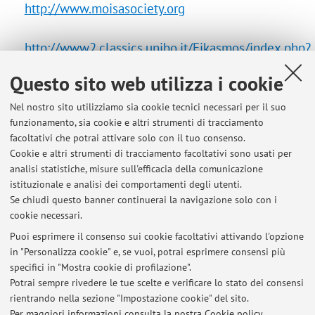
http://www.moisasociety.org
http://www2.classics.unibo.it/Eikasmos/index.php?
p...
Questo sito web utilizza i cookie
Nel nostro sito utilizziamo sia cookie tecnici necessari per il suo
funzionamento, sia cookie e altri strumenti di tracciamento
facoltativi che potrai attivare solo con il tuo consenso.
Ultimi avvisi
Cookie e altri strumenti di tracciamento facoltativi sono usati per
analisi statistiche, misure sull'efficacia della comunicazione
Tutorato di Alfabetizzazione al Greco Antico - a.a. 2025/2026
istituzionale e analisi dei comportamenti degli utenti.
Pubblicato il: 24 settembre 2025
Se chiudi questo banner continuerai la navigazione solo con i
cookie necessari.
Appelli di Grammatica greca (triennio e magistrale)
Pubblicato il: 10 giugno 2025
Puoi esprimere il consenso sui cookie facoltativi attivando l'opzione
in "Personalizza cookie" e, se vuoi, potrai esprimere consensi più
specifici in "Mostra cookie di profilazione".
Lezioni online nei giorni 5, 6 e 7 dicembre 2023 / Appello di Lett.
greca
Potrai sempre rivedere le tue scelte e verificare lo stato dei consensi
Pubblicato il: 04 dicembre 2023
rientrando nella sezione "Impostazione cookie" del sito.
Per maggiori informazioni
consulta la nostra Cookie policy
.