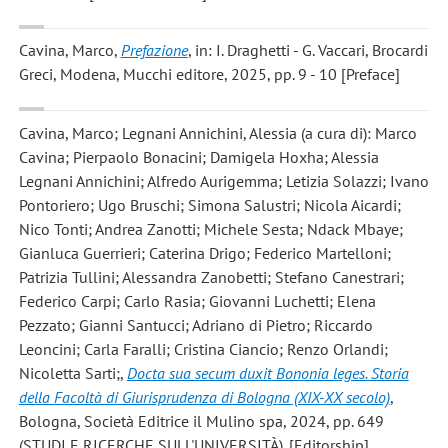
Cavina, Marco
,
Prefazione
, in: I. Draghetti - G. Vaccari, Brocardi
Greci, Modena, Mucchi editore, 2025, pp. 9 - 10 [Preface]
Cavina, Marco; Legnani Annichini, Alessia
(a cura di): Marco
Cavina; Pierpaolo Bonacini; Damigela Hoxha; Alessia
Legnani Annichini; Alfredo Aurigemma; Letizia Solazzi; Ivano
Pontoriero; Ugo Bruschi; Simona Salustri; Nicola Aicardi;
Nico Tonti; Andrea Zanotti; Michele Sesta; Ndack Mbaye;
Gianluca Guerrieri; Caterina Drigo; Federico Martelloni;
Patrizia Tullini; Alessandra Zanobetti; Stefano Canestrari;
Federico Carpi; Carlo Rasia; Giovanni Luchetti; Elena
Pezzato; Gianni Santucci; Adriano di Pietro; Riccardo
Leoncini; Carla Faralli; Cristina Ciancio; Renzo Orlandi;
Nicoletta Sarti;,
Docta sua secum duxit Bononia leges. Storia
della Facoltà di Giurisprudenza di Bologna (XIX-XX secolo)
,
Bologna, Società Editrice il Mulino spa, 2024, pp. 649
(STUDI E RICERCHE SULL'UNIVERSITÀ). [Editorship]