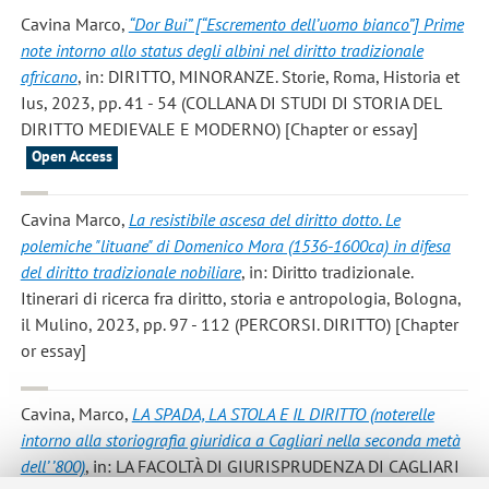
Cavina Marco
,
“Dor Bui” [“Escremento dell’uomo bianco”] Prime
note intorno allo status degli albini nel diritto tradizionale
africano
, in: DIRITTO, MINORANZE. Storie, Roma, Historia et
Ius, 2023, pp. 41 - 54 (COLLANA DI STUDI DI STORIA DEL
DIRITTO MEDIEVALE E MODERNO) [Chapter or essay]
Open Access
Cavina Marco
,
La resistibile ascesa del diritto dotto. Le
polemiche "lituane" di Domenico Mora (1536-1600ca) in difesa
del diritto tradizionale nobiliare
, in: Diritto tradizionale.
Itinerari di ricerca fra diritto, storia e antropologia, Bologna,
il Mulino, 2023, pp. 97 - 112 (PERCORSI. DIRITTO) [Chapter
or essay]
Cavina, Marco
,
LA SPADA, LA STOLA E IL DIRITTO (noterelle
intorno alla storiografia giuridica a Cagliari nella seconda metà
dell’ ’800)
, in: LA FACOLTÀ DI GIURISPRUDENZA DI CAGLIARI