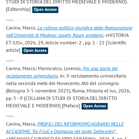
STUDI DI STORIA DEL DIRITTO MEDIEVALE E MODERNO).
[Editorship]
Open Access
Cavina, Marco
,
La cultura politico-giuridica della Restaurazione
nell’Università di Modena: luoghi, figure, problemi
, «HISTORIA
ET IUS», 2026, 29, Article number: 2 , pp. 1 - 21 [Scientific
article]
Open Access
Cavina, Marco; Maniscalco, Lorenzo
,
Per una storia del
reclutamento universitario
, in: Il reclutamento universitario
nella seconda metà del Novecento. Atti del convegno
(Bologna 3-5 novembre 2025), Roma, Historia et Ius, 2026,
pp. 5 - 9 (COLLANA DI STUDI DI STORIA DEL DIRITTO
MEDIEVALE E MODERNO) [Preface]
Open Access
Cavina, Marco
,
PROFILI DEL RIFORMISMO AGRARIO NELLE
ACCADEMIE. Tra Friuli e Dalmazia nel tardo Settecento*
,
«ARCHIVIO GIURIDICO FILIPPO SERAFINI», 2026, 5, pp. 1 -