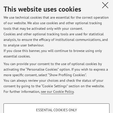
E L’INSEGNAMENTO DEL DIRITTO TRA OTTO E
This website uses cookies
NOVECENTO. LA STORIA E LA MEMORIA, Napoli, ESI, 2023,
pp. 137 - 151 [Chapter or essay]
We use technical cookies that are essential for the correct operation
of our website. We also use cookies and other optional tracking
tools that may be activated only with your consent.
1
2
3
4
5
Cookies and other optional tracking tools are used for statistical
analysis, to ensure the efficacy of institutional communications, and
to analyse user behaviour.
Publications prior to 2004
If you close this banner, you will continue to browse using only
essential cookies.
You can provide your consent to the use of optional cookies by
activating the “Personalise Cookies” option. If you wish to express a
Latest news
more specific consent, select “Show Profiling Cookies”.
You can always review your choices and check the status of your
At the moment no news are available.
consent by going to the “Cookie Settings” section on the website.
For further information,
see our Cookie Policy
.
PROFILING COOKIES - OPTIONAL
ESSENTIAL COOKIES ONLY