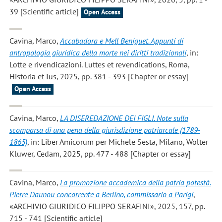
39 [Scientific article]
Open Access
Cavina, Marco
,
Accabadora e Mell Beniguet. Appunti di
antropologia giuridica della morte nei diritti tradizionali
, in:
Lotte e rivendicazioni. Luttes et revendications, Roma,
Historia et Ius, 2025, pp. 381 - 393 [Chapter or essay]
Open Access
Cavina, Marco
,
LA DISEREDAZIONE DEI FIGLI. Note sulla
scomparsa di una pena della giurisdizione patriarcale (1789-
1865)
, in: Liber Amicorum per Michele Sesta, Milano, Wolter
Kluwer, Cedam, 2025, pp. 477 - 488 [Chapter or essay]
Cavina, Marco
,
La promozione accademica della patria potestà.
Pierre Daunou concorrente a Berlino, commissario a Parigi
,
«ARCHIVIO GIURIDICO FILIPPO SERAFINI», 2025, 157, pp.
715 - 741 [Scientific article]