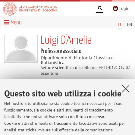
Login
Menu
IT
EN
Luigi D'Amelia
Professore associato
Dipartimento di Filologia Classica e
Italianistica
Settore scientifico disciplinare: HELL-01/C Civiltà
bizantina
Questo sito web utilizza i cookie
Pubblicazioni
Nel nostro sito utilizziamo sia cookie tecnici necessari per il suo
funzionamento, sia cookie e altri strumenti di tracciamento
vai alle Pubblicazioni
facoltativi che potrai attivare solo con il tuo consenso.
Cookie e altri strumenti di tracciamento facoltativi sono usati per
Pubblicazioni antecedenti il 2004
analisi statistiche, misure sull'efficacia della comunicazione