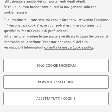
istituzionale e analisi dei comportamenti degli utenti.
Se chiudi questo banner continuerai la navigazione solo con i
cookie necessari.
Puoi esprimere il consenso sui cookie facoltativi attivando l'opzione
Ultimi avvisi
in "Personalizza cookie" e, se vuoi, potrai esprimere consensi più
specifici in "Mostra cookie di profilazione".
Al momento non sono presenti avvisi.
Potrai sempre rivedere le tue scelte e verificare lo stato dei consensi
rientrando nella sezione "Impostazione cookie" del sito.
Per maggiori informazioni
consulta la nostra Cookie policy
.
COOKIE DI PROFILAZIONE - FACOLTATIVI
Area riservata
SOLO COOKIE NECESSARI
Accedi tramite
login
per gestire tutti i contenuti del sito.
Si tratta di cookie utilizzati per analizzare le caratteristiche della navigazione
degli utenti, creare profili in base al loro comportamento sul sito, per analisi
di marketing.
PERSONALIZZA COOKIE
© 2026 - ALMA MATER STUDIORUM - Università di Bologna - Via
Mostra cookie di profilazione
Zamboni, 33 - 40126 Bologna - Partita IVA: 01131710376
Privacy
|
Note legali
|
Impostazioni Cookie
Google/Youtube Video
COOKIE TECNICI - NECESSARI
ACCETTA TUTTI I COOKIE
Facebook
Si tratta di cookie tecnici utilizzati, a titolo esemplificativo, per il corretto
Vimeo
funzionamento del sito, salvare le preferenze di navigazione, per il