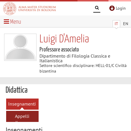
Login
Menu
IT
EN
Luigi D'Amelia
Professore associato
Dipartimento di Filologia Classica e
Italianistica
Settore scientifico disciplinare: HELL-01/C Civiltà
bizantina
Didattica
Insegnamenti
Appelli
d'esame
Insegnamenti