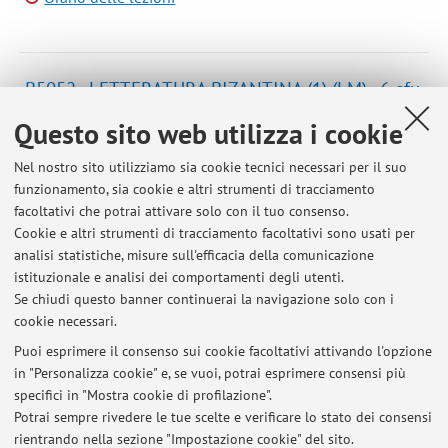
B5052 - LETTERATURA BIZANTINA (1) (LM) - 6 cfu
Campus:
Bologna
Questo sito web utilizza i cookie
Laurea Magistrale in Filologia, letteratura e
Corso:
Nel nostro sito utilizziamo sia cookie tecnici necessari per il suo
tradizione classica
funzionamento, sia cookie e altri strumenti di tracciamento
Periodo delle lezioni: dal 31 marzo 2027 al 11 maggio
facoltativi che potrai attivare solo con il tuo consenso.
2027
Cookie e altri strumenti di tracciamento facoltativi sono usati per
analisi statistiche, misure sull'efficacia della comunicazione
Orario delle lezioni
istituzionale e analisi dei comportamenti degli utenti.
Se chiudi questo banner continuerai la navigazione solo con i
cookie necessari.
Puoi esprimere il consenso sui cookie facoltativi attivando l'opzione
in "Personalizza cookie" e, se vuoi, potrai esprimere consensi più
Ultimi avvisi
specifici in "Mostra cookie di profilazione".
Potrai sempre rivedere le tue scelte e verificare lo stato dei consensi
Al momento non sono presenti avvisi.
rientrando nella sezione "Impostazione cookie" del sito.