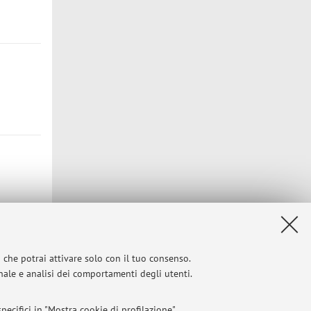
i che potrai attivare solo con il tuo consenso.
onale e analisi dei comportamenti degli utenti.
ecifici in "Mostra cookie di profilazione".