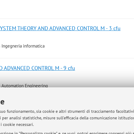
SYSTEM THEORY AND ADVANCED CONTROL M - 3 cfu
n Ingegneria informatica
D ADVANCED CONTROL M - 9 cfu
n Automation Engineering
embre 2026 al 13 novembre 2026
ie
 suo funzionamento, sia cookie e altri strumenti di tracciamento facoltativ
D ADVANCED CONTROL M - 8 cfu
 per analisi statistiche, misure sull'efficacia della comunicazione istituzi
i cookie necessari.
pzione in "Personalizza cookie" e, se vuoi, potrai esprimere consensi più sp