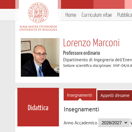
Home
Curriculum vitae
Pubblic
Lorenzo Marconi
Professore ordinario
Dipartimento di Ingegneria dell'Ener
Settore scientifico disciplinare: IINF-04/A
Insegnamenti
Appelli d'esame
Didattica
Insegnamenti
Anno Accademico