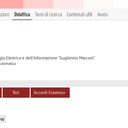
azioni
Didattica
Temi di ricerca
Contenuti utili
Avvisi
gia Elettrica e dell'Informazione "Guglielmo Marconi"
 Automatica
Tesi
Accordi Erasmus+