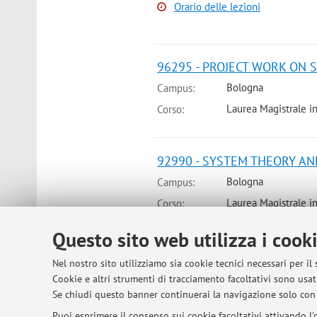
Orario delle lezioni
96295 - PROJECT WORK ON 
Bologna
Campus:
Laurea Magistrale i
Corso:
92990 - SYSTEM THEORY AN
Bologna
Campus:
Laurea Magistrale i
Corso:
Periodo delle lezioni: dal 15 sett
Questo sito web utilizza i cook
Nel nostro sito utilizziamo sia cookie tecnici necessari per il
92990 - SYSTEM THEORY AN
Cookie e altri strumenti di tracciamento facoltativi sono usati
Se chiudi questo banner continuerai la navigazione solo con 
Bologna
Campus:
Puoi esprimere il consenso sui cookie facoltativi attivando l'o