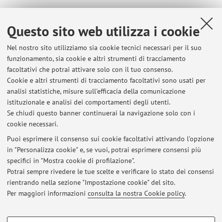
Orario delle lezioni
Questo sito web utilizza i cookie
Nel nostro sito utilizziamo sia cookie tecnici necessari per il suo
funzionamento, sia cookie e altri strumenti di tracciamento
facoltativi che potrai attivare solo con il tuo consenso.
Ultimi avvisi
Cookie e altri strumenti di tracciamento facoltativi sono usati per
analisi statistiche, misure sull'efficacia della comunicazione
Appello 15 luglio 2026
istituzionale e analisi dei comportamenti degli utenti.
Pubblicato il: 10 luglio 2026
Se chiudi questo banner continuerai la navigazione solo con i
cookie necessari.
Seminario BIBLIOLAB per studenti e laureandi dell'area umanistica
Pubblicato il: 18 aprile 2026
Puoi esprimere il consenso sui cookie facoltativi attivando l'opzione
in "Personalizza cookie" e, se vuoi, potrai esprimere consensi più
specifici in "Mostra cookie di profilazione".
Seminari "BIBLIOLAB" per le ricerche bibliografiche per la tesi nelle
discipline umanistiche
Potrai sempre rivedere le tue scelte e verificare lo stato dei consensi
Pubblicato il: 10 ottobre 2025
rientrando nella sezione "Impostazione cookie" del sito.
Per maggiori informazioni
consulta la nostra Cookie policy
.
Tutti gli avvisi
COOKIE DI PROFILAZIONE - FACOLTATIVI