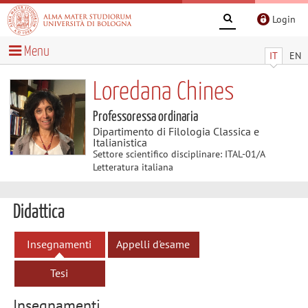
Login
Menu
IT
EN
Loredana Chines
Professoressa ordinaria
Dipartimento di Filologia Classica e
Italianistica
Settore scientifico disciplinare: ITAL-01/A
Letteratura italiana
Didattica
Insegnamenti
Appelli d'esame
Tesi
Insegnamenti