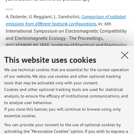
A. Dolente; U. Reggiani; L. Sandrolini
,
Comparison of radiated
emissions from different heatsink configurations
, in: 6th
International Symposium on Electromagnetic Compatibility
and Electromagnetic Ecology - The Proceedings,
PISCATAWAY, NJ, IEEE, Institute of Electrical and Electronics
Eng., 2005, pp. 49 - 52 (atti di: 6th International Symposium
This website uses cookies
on Electromagnetic Compatibility and Electromagnetic
Ecology, St. Petersburg, Russia, June 21-24, 2005)
We use technical cookies that are essential for the correct operation
[Contribution to conference proceedings]
of our website. We also use cookies and other optional tracking
tools that may be activated only with your consent.
Cookies and other optional tracking tools are used for statistical
analysis, to ensure the efficacy of institutional communications, and
9
10
11
12
13
to analyse user behaviour.
If you close this banner, you will continue to browse using only
essential cookies.
You can provide your consent to the use of optional cookies by
activating the “Personalise Cookies” option. If you wish to express a
Latest news