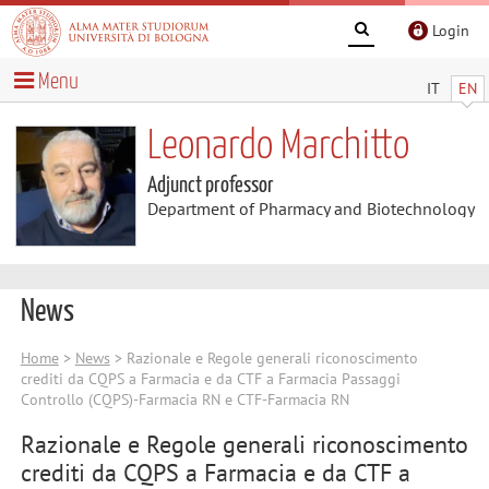
Login
Menu
IT
EN
Leonardo Marchitto
Adjunct professor
Department of Pharmacy and Biotechnology
News
Home
>
News
> Razionale e Regole generali riconoscimento
crediti da CQPS a Farmacia e da CTF a Farmacia Passaggi
Controllo (CQPS)-Farmacia RN e CTF-Farmacia RN
Razionale e Regole generali riconoscimento
crediti da CQPS a Farmacia e da CTF a