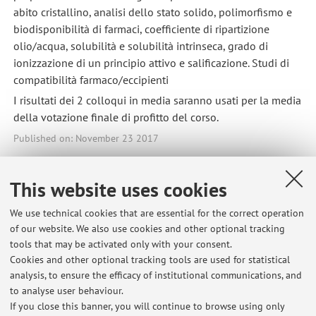
abito cristallino, analisi dello stato solido, polimorfismo e
biodisponibilità di farmaci, coefficiente di ripartizione
olio/acqua, solubilità e solubilità intrinseca, grado di
ionizzazione di un principio attivo e salificazione. Studi di
compatibilità farmaco/eccipienti
I risultati dei 2 colloqui in media saranno usati per la media
della votazione finale di profitto del corso.
Published on: November 23 2017
This website uses cookies
Latest news
We use technical cookies that are essential for the correct operation
of our website. We also use cookies and other optional tracking
Razionale e Regole generali riconoscimento crediti da CQPS a
tools that may be activated only with your consent.
Farmacia e da CTF a Farmacia Passaggi Controllo (CQPS)-Farmacia
Cookies and other optional tracking tools are used for statistical
RN e CTF-Farmacia RN
analysis, to ensure the efficacy of institutional communications, and
Published on: November 23 2017
to analyse user behaviour.
If you close this banner, you will continue to browse using only
NUOVE Modalità di esame di Tecnologia e Leg. Farmaceutiche II