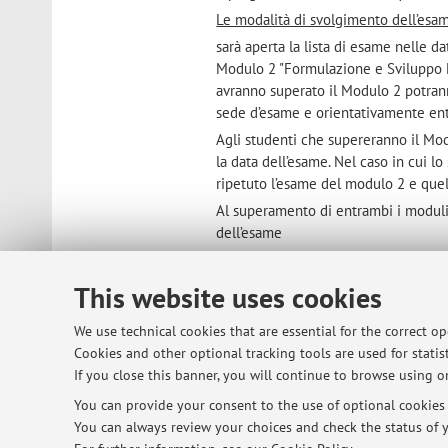
Le modalità di svolgimento dell’esam
sarà aperta la lista di esame nelle d
Modulo 2 "Formulazione e Sviluppo Far
avranno superato il Modulo 2 potrann
sede d’esame e orientativamente ent
Agli studenti che supereranno il Mod
la data dell’esame. Nel caso in cui 
ripetuto l’esame del modulo 2 e que
Al superamento di entrambi i moduli
dell’esame
Published on: November 02 2016
This website uses cookies
We use technical cookies that are essential for the correct o
Cookies and other optional tracking tools are used for statist
© 2026 - ALMA MATER STUDIORUM - Univ
If you close this banner, you will continue to browse using on
You can provide your consent to the use of optional cookies b
You can always review your choices and check the status of y