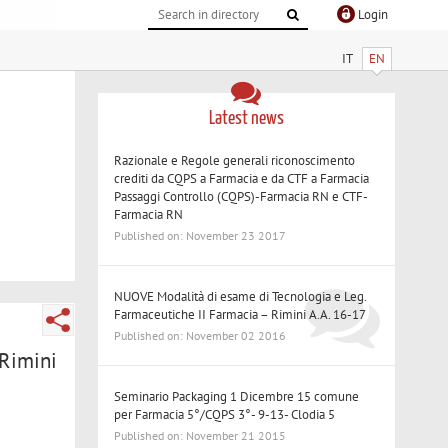
Login
IT
EN
Latest news
Razionale e Regole generali riconoscimento
crediti da CQPS a Farmacia e da CTF a Farmacia
Passaggi Controllo (CQPS)-Farmacia RN e CTF-
Farmacia RN
Published on: November 23 2017
NUOVE Modalità di esame di Tecnologia e Leg.
Farmaceutiche II Farmacia – Rimini A.A. 16-17
Published on: November 02 2016
 Rimini
Seminario Packaging 1 Dicembre 15 comune
per Farmacia 5°/CQPS 3°- 9-13- Clodia 5
Published on: November 21 2015