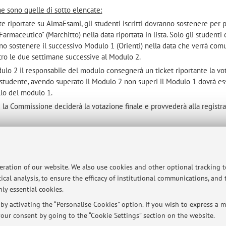
e sono quelle di sotto elencate:
ate riportate su AlmaEsami, gli studenti iscritti dovranno sostenere per p
maceutico" (Marchitto) nella data riportata in lista. Solo gli studenti
o sostenere il successivo Modulo 1 (Orienti) nella data che verrà comu
ro le due settimane successive al Modulo 2.
ulo 2 il responsabile del modulo consegnerà un ticket riportante la vo
lo studente, avendo superato il Modulo 2 non superi il Modulo 1 dovrà e
llo del modulo 1.
 la Commissione deciderà la votazione finale e provvederà alla registr
peration of our website. We also use cookies and other optional tracking 
ical analysis, to ensure the efficacy of institutional communications, and
ersità di Bologna - Via Zamboni, 33 - 40126 Bologna - Partita IVA: 01131710376
ly essential cookies.
y activating the “Personalise Cookies” option. If you wish to express a mo
our consent by going to the “Cookie Settings” section on the website.