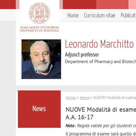
Home
Curriculum vitae
Publica
Leonardo Marchitto
Adjunct professor
Department of Pharmacy and Biotec
Home
>
News
> NUOVE Modalità di esame d
NUOVE Modalità di esame 
News
A.A. 16-17
Nota:
Regole valide per gli studenti c
Il programma di esame sarà quello de