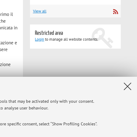
View all
rimo il
 che
nicata in
Restricted area
Login
to manage all website contents.
tazione e
ssere
azione
tools that may be activated only with your consent.
 to analyse user behaviour.
Privacy
|
Legal Notes
|
Cookie Settings
re specific consent, select “Show Profiling Cookies”.