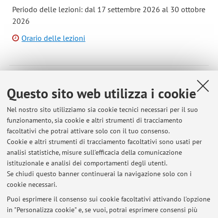
Periodo delle lezioni: dal 17 settembre 2026 al 30 ottobre
2026
Orario delle lezioni
93324 - LAB OF INTELLIGENT SENSOR SYSTEMS
Questo sito web utilizza i cookie
M - 3 cfu
Campus:
Bologna
Nel nostro sito utilizziamo sia cookie tecnici necessari per il suo
funzionamento, sia cookie e altri strumenti di tracciamento
Corso:
Laurea Magistrale in Ingegneria elettronica
facoltativi che potrai attivare solo con il tuo consenso.
Cookie e altri strumenti di tracciamento facoltativi sono usati per
analisi statistiche, misure sull'efficacia della comunicazione
istituzionale e analisi dei comportamenti degli utenti.
Se chiudi questo banner continuerai la navigazione solo con i
Ultimi avvisi
cookie necessari.
Opportunità per tesi in azienda
Puoi esprimere il consenso sui cookie facoltativi attivando l'opzione
Pubblicato il: 21 febbraio 2020
in "Personalizza cookie" e, se vuoi, potrai esprimere consensi più