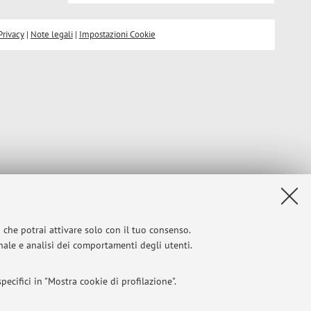
Privacy
|
Note legali
|
Impostazioni Cookie
i che potrai attivare solo con il tuo consenso.
onale e analisi dei comportamenti degli utenti.
ecifici in "Mostra cookie di profilazione".