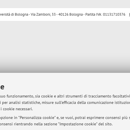
sità di Bologna - Via Zamboni, 33 - 40126 Bologna - Partita IVA: 01131710376
ie
 suo funzionamento, sia cookie e altri strumenti di tracciamento facoltativ
 per analisi statistiche, misure sull'efficacia della comunicazione istituzi
i cookie necessari.
pzione in "Personalizza cookie" e, se vuoi, potrai esprimere consensi più sp
 consensi rientrando nella sezione "Impostazione cookie" del sito.