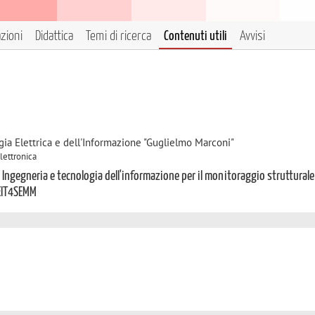
azioni
Didattica
Temi di ricerca
Contenuti utili
Avvisi
gia Elettrica e dell'Informazione "Guglielmo Marconi"
Elettronica
 Ingegneria e tecnologia dell'informazione per il monitoraggio strutturale
 EIT4SEMM