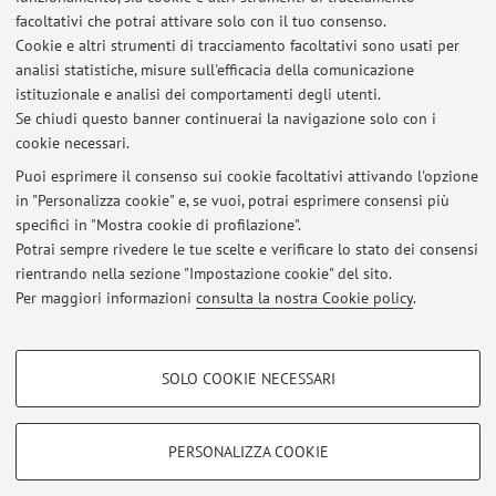
Il ricevimento si svolgerà il giovedì, dalle 13.45 alle 14.45,
facoltativi che potrai attivare solo con il tuo consenso.
presso lo Studio di Russo del Palazzo Montanari, e in ogni
Cookie e altri strumenti di tracciamento facoltativi sono usati per
analisi statistiche, misure sull'efficacia della comunicazione
caso dovrà essere
sempre
concordato tramite e-mail
istituzionale e analisi dei comportamenti degli utenti.
kristina.landa2@unibo.it.
Se chiudi questo banner continuerai la navigazione solo con i
cookie necessari.
Puoi esprimere il consenso sui cookie facoltativi attivando l'opzione
in "Personalizza cookie" e, se vuoi, potrai esprimere consensi più
Ultimi avvisi
specifici in "Mostra cookie di profilazione".
LEZIONI ONLINE
Potrai sempre rivedere le tue scelte e verificare lo stato dei consensi
Pubblicato il: 05 marzo 2020
rientrando nella sezione "Impostazione cookie" del sito.
Per maggiori informazioni
consulta la nostra Cookie policy
.
Tutti gli avvisi
COOKIE DI PROFILAZIONE - FACOLTATIVI
SOLO COOKIE NECESSARI
Si tratta di cookie utilizzati per analizzare le caratteristiche della navigazione
Area riservata
degli utenti, creare profili in base al loro comportamento sul sito, per analisi
Accedi tramite
login
per gestire tutti i contenuti del sito.
di marketing.
PERSONALIZZA COOKIE
Mostra cookie di profilazione