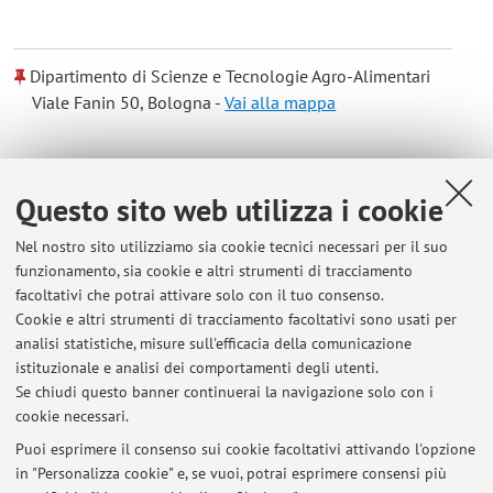
Dipartimento di Scienze e Tecnologie Agro-Alimentari
Viale Fanin 50, Bologna -
Vai alla mappa
Risorse in rete
Questo sito web utilizza i cookie
ORCID
Nel nostro sito utilizziamo sia cookie tecnici necessari per il suo
funzionamento, sia cookie e altri strumenti di tracciamento
facoltativi che potrai attivare solo con il tuo consenso.
Orario di ricevimento
Cookie e altri strumenti di tracciamento facoltativi sono usati per
analisi statistiche, misure sull'efficacia della comunicazione
Martedì e giovedì mattina previo appuntamento (e-mail:
istituzionale e analisi dei comportamenti degli utenti.
ilaria.marotti@unibo.it; Tel: 0512096673)
Se chiudi questo banner continuerai la navigazione solo con i
cookie necessari.
Puoi esprimere il consenso sui cookie facoltativi attivando l'opzione
in "Personalizza cookie" e, se vuoi, potrai esprimere consensi più