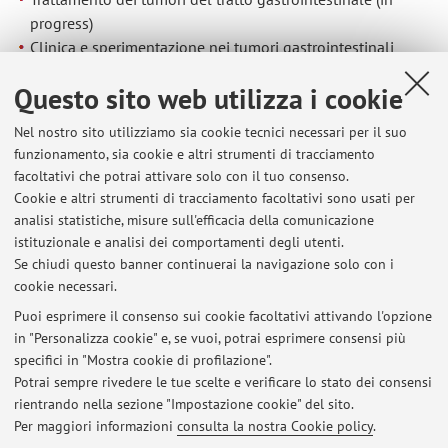
progress)
Clinica e sperimentazione nei tumori gastrointestinali
stromali (GIST) e nei sarcomi (in progress)
Questo sito web utilizza i cookie
Tumori del pancreas e delle vie biliari (in progress)
Modelli di analisi molecolare nei tumori solidi (in
Nel nostro sito utilizziamo sia cookie tecnici necessari per il suo
progress)
funzionamento, sia cookie e altri strumenti di tracciamento
Studio della proliferazione cellulare del tratto
facoltativi che potrai attivare solo con il tuo consenso.
gastrointestinale (ricerca conclusa)
Cookie e altri strumenti di tracciamento facoltativi sono usati per
Chemioprevenzione del cancro (ricerca conclusa)
analisi statistiche, misure sull'efficacia della comunicazione
Helicobacter pylori (ricerca conclusa)
istituzionale e analisi dei comportamenti degli utenti.
Precancro e cancro GI (ricerca conclusa)
Se chiudi questo banner continuerai la navigazione solo con i
cookie necessari.
Puoi esprimere il consenso sui cookie facoltativi attivando l'opzione
in "Personalizza cookie" e, se vuoi, potrai esprimere consensi più
Ultimi avvisi
specifici in "Mostra cookie di profilazione".
Potrai sempre rivedere le tue scelte e verificare lo stato dei consensi
Al momento non sono presenti avvisi.
rientrando nella sezione "Impostazione cookie" del sito.
Per maggiori informazioni
consulta la nostra Cookie policy
.