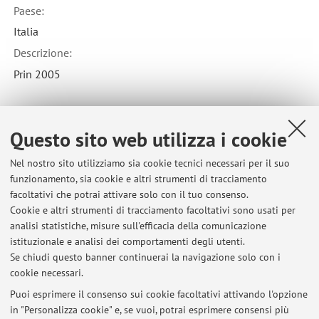
Paese:
Italia
Descrizione:
Prin 2005
Collaborazione formale con:
Questo sito web utilizza i cookie
Università degli Studi "G. d'Annunzio" CHIETI-PESCARA
Nel nostro sito utilizziamo sia cookie tecnici necessari per il suo
Paese:
funzionamento, sia cookie e altri strumenti di tracciamento
Italia
facoltativi che potrai attivare solo con il tuo consenso.
Cookie e altri strumenti di tracciamento facoltativi sono usati per
Descrizione:
analisi statistiche, misure sull'efficacia della comunicazione
PRIN 2005
istituzionale e analisi dei comportamenti degli utenti.
Se chiudi questo banner continuerai la navigazione solo con i
cookie necessari.
Puoi esprimere il consenso sui cookie facoltativi attivando l'opzione
in "Personalizza cookie" e, se vuoi, potrai esprimere consensi più