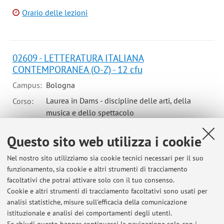
Orario delle lezioni
02609 - LETTERATURA ITALIANA
CONTEMPORANEA (O-Z) - 12 cfu
Campus:
Bologna
Laurea in Dams - discipline delle arti, della
Corso:
musica e dello spettacolo
Periodo delle lezioni: dal 1 febbraio 2027 al 10 marzo
Questo sito web utilizza i cookie
2027
Orario delle lezioni
Nel nostro sito utilizziamo sia cookie tecnici necessari per il suo
funzionamento, sia cookie e altri strumenti di tracciamento
facoltativi che potrai attivare solo con il tuo consenso.
Cookie e altri strumenti di tracciamento facoltativi sono usati per
analisi statistiche, misure sull'efficacia della comunicazione
istituzionale e analisi dei comportamenti degli utenti.
Ultimi avvisi