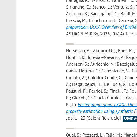
Battaglia, P.; Derosa, A.; Farinelli, R.;
Sirignano, C.; Stanco, L.; Ventura, S.; T
Andreon, S.; Baccigalupi, C.; Baldi, M.;
Brescia, M.; Brinchmann, J.; Camera, S
preparation. LXXX. Overview of Euclid
ASTROPHYSICS», 2026, 707, Article num
Nersesian, A.; Abdurro'Uf, ; Baes, M.; 
Hunt, L. K.; Iglesias-Navarro, P.; Ragus
Andreon, S.; Auricchio, N.; Baccigalupi,
Canas-Herrera, G.; Capobianco, V.; Carb
Cimatti, A.; Colodro-Conde, C.; Congedo,
A.; Degaudenzi, H.; De Lucia, G.; Dole,
Faustini, F.; Ferriol, S.; Finelli, F.; F
B.; Giocoli, C.; Gracia-Carpio, J.; Gra
K.; Jh
,
Euclid preparation. LXXXI. The 
property estimation using synthetic 
, pp. 1 - 23 [Scientific article]
Open A
Quai, S.; Pozzetti, L.; Talia, M.; Mancin