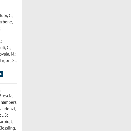
upi, C.;
Carbone,
;
;
.;
oli, C.;
bvala, M.;
igori, S.;
s
;
Brescia,
 Chambers,
gaudenzi,
l, S;
arpio, J;
iessling,