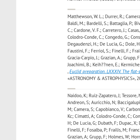
Matthewson, W. L.; Durrer, R.; Camera, 
Baldi, M.; Bardelli, S.; Battaglia, P.; 
C.; Cardone, V. F.; Carretero, J.; Casas
Colodro-Conde, C.; Congedo, G.; Conselic
Degaudenzi, H.; De Lucia, G.; Dole, H.; 
Faustini, F.; Ferriol, S.; Finelli, F.; Fr
Gracia-Carpio, J.; Grazian, A.; Grupp, 
Joachimi, B.; Keih??nen, E.; Kermiche, 
,
Euclid preparation. LXXXIV. The flat-
«ASTRONOMY & ASTROPHYSICS», 2026, 7
Naidoo, K; Ruiz-Zapatero, J; Tessore, 
Andreon, S; Auricchio, N; Baccigalupi, 
M; Camera, S; Capobianco, V; Carbone,
Kc; Cimatti, A; Colodro-Conde, C; Con
H; De Lucia, G; Dubath, F; Dupac, X; Dus
Finelli, F; Fosalba, P; Frailis, M; Fran
Grazian, A; Grupp, F; Holmes, W; Horm