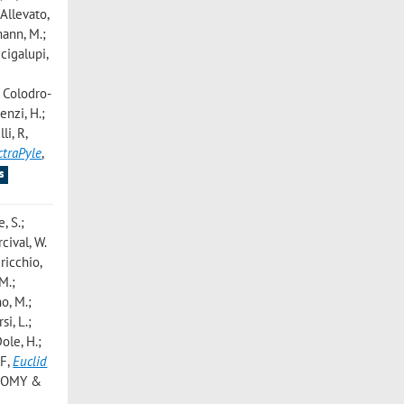
 Allevato,
mann, M.;
cigalupi,
; Colodro-
enzi, H.;
lli, R
,
ctraPyle
,
s
, S.;
cival, W.
uricchio,
 M.;
o, M.;
si, L.;
ole, H.;
 F
,
Euclid
NOMY &