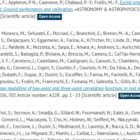
, F.; Appleton, P. N.; Casenove, P.; Chabaud, P. -Y.; Frailis, M.; F
,
Euclid pre
l: Ground performance and calibration
, «ASTRONOMY & ASTROPHYSICS»
[Scientific article]
Open Access
 Moresco, M.; Sefusatti, E.; Porciani, C.; Branchini, E.; Breton, M. -A.; C
S.; Desjacques, V.; Eggemeier, A.; Farina, A.; K??rcher, M.; Linde, D.; Mar
C.; Pardede, K.; Pezzotta, A.; Sarpa, E.; Amara, A.; Andreon, S.; Auricchio
ardelli, S.; Battaglia, P.; Biviano, A.; Brescia, M.; Camera, S.; Ca??as-Herre
. F.; Carretero, J.; Castellano, M.; Castignani, G.; Cavuoti, S.; Chambers, 
, G.; Conversi, L.; Copin, Y.; Courbin, F.; Courtois, H. M.; Da Silva, A.; D
Dubath, F.; Dupac, X.; Dusini, S.; Escoffier, S.; Farina, M.; Farinelli, R.; Fa
topoulou, S.; Frailis, M.; Franceschi, E.; Fumana, M.; Galeotta, S.; Gillis, B.; 
hape modelling of two-point and three-point correlation functions in real 
07, Article number: A228 , pp. 1 - 23 [Scientific article]
Open Acces
riol, S.; Secroun, A.; Smadja, G.; Gillard, W.; Fourmanoit, N.; Ealet, A.; Cons
C.; Conversi, L.; Maciaszek, T.; Cho, H.; Holmes, W.; Seiffert, M.; Waczynski, 
li, C.; Corcione, L.; Dusini, S.; Medinaceli, E.; Laureijs, R.; Racca, G. D.; 
 Gimenez, J-L.; Le Mignant, D.; Martin, L.; Caillat, L.; Valenziano, L.; Auricch