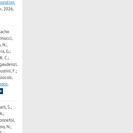
paration.
, 2026,
amacho
inucci,
, N.;
ra, G.;
K. C.;
egaudenzi,
ustini, F.;
Giocoli,
space
,
s
eil, S.;
A.;
Bonnefoi,
io, N.;