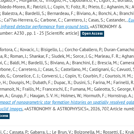
 Cogato, F.; Morgante, G.; Trifoglio, M.; Capobianco, V.; Ligori, S.; Borsato, 
oledo-Moreo, R.; Patrizii, L.; Copin, Y.; Foltz, R.; Prieto, E.; Aghanim, N.; Al
 Balestra, A.; Bardelli, S.; Bernardeau, F.; Biviano, A.; Bonchi, A.; Branchin
.; Ca??as-Herrera, G.; Carbone, C.; Carretero, J.; Casas, S.; Castander,
,
Eu
 infrared detector performance from ground tests
, «ASTRONOMY &
ber: A230 , pp. 1 - 25 [Scientific article]
Open Access
Tortora, C.; Kovacic, I.; Bisigello, L.; Corcho-Caballero, P.; Duran-Camacho,
a, R.; Roman, J.; Shankar, F.; Siudek, M.; Sorce, J. G.; Marleau, F. R.; Aghan
 C.; Baldi, M.; Bardelli, S.; Biviano, A.; Branchini, E.; Brescia, M.; Camera,
one, C.; Carretero, J.; Casas, S.; Castellano, M.; Castignani, G.; Cavuoti, S
 G.; Conselice, C. J.; Conversi, L.; Copin, Y.; Courbin, F.; Courtois, H. M.;
 H.; Douspis, M.; Dubath, F.; Dupac, X.; Dusini, S.; Farina, M.; Farinelli, R.
ourmanoit, N.; Frailis, M.; Franceschi, E.; Fumana, M.; Galeotta, S.; George, K.
zian, A.; Grupp, F.; Haugan, S. V. H.; Holmes, W.; Hormuth, F.; Hornstrup, A.;
impact of nonparametric star formation histories on spatially resolved gal
Euclid images
, «ASTRONOMY & ASTROPHYSICS», 2026, 707, Article numb
ccess
i, C.; Cassata, P.; Gabarra, L.; Le Brun, V.; Bolzonella, M.; Rossetti, E.; Kruk,