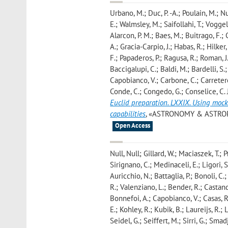
Urbano, M.; Duc, P. -A.; Poulain, M.; N
E.; Walmsley, M.; Saifollahi, T.; Voggel,
Alarcon, P. M.; Baes, M.; Buitrago, F.
A.; Gracia-Carpio, J.; Habas, R.; Hilker
F.; Papaderos, P.; Ragusa, R.; Roman, J.
Baccigalupi, C.; Baldi, M.; Bardelli, S.
Capobianco, V.; Carbone, C.; Carretero,
Conde, C.; Congedo, G.; Conselice, C. J.
Euclid preparation. LXXIX. Using mock
capabilities
, «ASTRONOMY & ASTROPHYSI
Open Access
Null, Null; Gillard, W.; Maciaszek, T.; P
Sirignano, C.; Medinaceli, E.; Ligori, S.
Auricchio, N.; Battaglia, P.; Bonoli, C
R.; Valenziano, L.; Bender, R.; Castander,
Bonnefoi, A.; Capobianco, V.; Casas, R.
E.; Kohley, R.; Kubik, B.; Laureijs, R.; 
Seidel, G.; Seiffert, M.; Sirri, G.; Smad