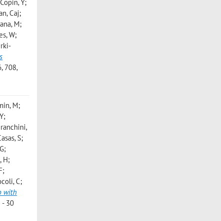
Copin, Y;
an, Caj;
mana, M;
es, W;
rki-
s
 708,
min, M;
Y;
Branchini,
asas, S;
 G;
, H;
F;
coli, C;
b with
 - 30