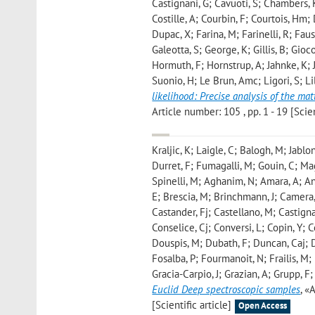
Castignani, G; Cavuoti, S; Chambers, 
Costille, A; Courbin, F; Courtois, Hm;
Dupac, X; Farina, M; Farinelli, R; Faus
Galeotta, S; George, K; Gillis, B; Gio
Hormuth, F; Hornstrup, A; Jahnke, K; 
Suonio, H; Le Brun, Amc; Ligori, S; Li
likelihood: Precise analysis of the ma
Article number: 105 , pp. 1 - 19 [Scien
Kraljic, K; Laigle, C; Balogh, M; Jabl
Durret, F; Fumagalli, M; Gouin, C; Ma
Spinelli, M; Aghanim, N; Amara, A; And
E; Brescia, M; Brinchmann, J; Camera,
Castander, Fj; Castellano, M; Castign
Conselice, Cj; Conversi, L; Copin, Y; 
Douspis, M; Dubath, F; Duncan, Caj; Dup
Fosalba, P; Fourmanoit, N; Frailis, M; 
Gracia-Carpio, J; Grazian, A; Grupp, 
Euclid Deep spectroscopic samples
, «
[Scientific article]
Open Access