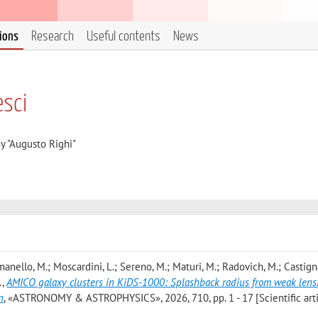
tions
Research
Useful contents
News
esci
y "Augusto Righi"
 Romanello, M.; Moscardini, L.; Sereno, M.; Maturi, M.; Radovich, M.; Castigna
.
,
AMICO galaxy clusters in KiDS-1000: Splashback radius from weak len
n
, «ASTRONOMY & ASTROPHYSICS», 2026, 710, pp. 1 - 17 [Scientific arti