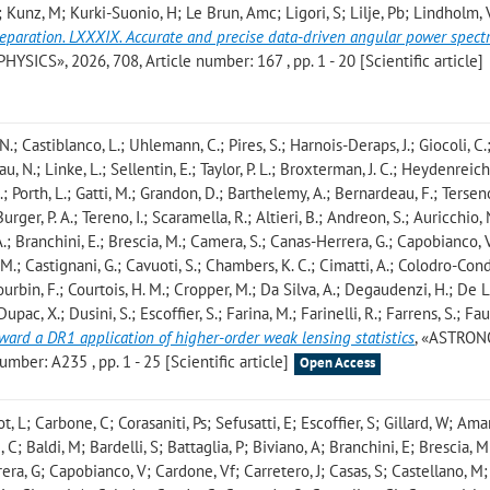
 Kunz, M; Kurki-Suonio, H; Le Brun, Amc; Ligori, S; Lilje, Pb; Lindholm, V
reparation. LXXXIX. Accurate and precise data-driven angular power spec
CS», 2026, 708, Article number: 167 , pp. 1 - 20 [Scientific article]
N.; Castiblanco, L.; Uhlemann, C.; Pires, S.; Harnois-Deraps, J.; Giocoli, C.;
, N.; Linke, L.; Sellentin, E.; Taylor, P. L.; Broxterman, J. C.; Heydenreich,
; Porth, L.; Gatti, M.; Grandon, D.; Barthelemy, A.; Bernardeau, F.; Terseno
Burger, P. A.; Tereno, I.; Scaramella, R.; Altieri, B.; Andreon, S.; Auricchio, 
 A.; Branchini, E.; Brescia, M.; Camera, S.; Canas-Herrera, G.; Capobianco, V
 M.; Castignani, G.; Cavuoti, S.; Chambers, K. C.; Cimatti, A.; Colodro-Cond
ourbin, F.; Courtois, H. M.; Cropper, M.; Da Silva, A.; Degaudenzi, H.; De L
upac, X.; Dusini, S.; Escoffier, S.; Farina, M.; Farinelli, R.; Farrens, S.; Faus
ward a DR1 application of higher-order weak lensing statistics
, «ASTRO
ber: A235 , pp. 1 - 25 [Scientific article]
Open Access
t, L; Carbone, C; Corasaniti, Ps; Sefusatti, E; Escoffier, S; Gillard, W; Ama
C; Baldi, M; Bardelli, S; Battaglia, P; Biviano, A; Branchini, E; Brescia, M
ra, G; Capobianco, V; Cardone, Vf; Carretero, J; Casas, S; Castellano, M;