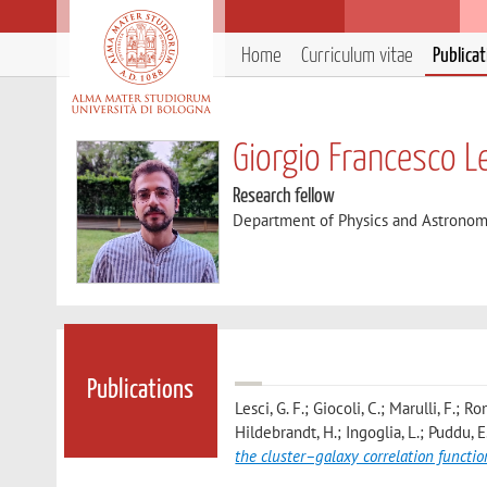
Home
Curriculum vitae
Publica
Giorgio Francesco L
Research fellow
Department of Physics and Astronom
Publications
Lesci, G. F.; Giocoli, C.; Marulli, F.;
Hildebrandt, H.; Ingoglia, L.; Puddu, E
the cluster–galaxy correlation functio