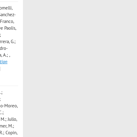
omelli,
; Sanchez-
 Franco,
De Paolis,
;
rrera, G.;
odro-
a, A.;
,
tion
]
.;
;
edo-Moreo,
C.;
M.; Jullo,
rmer, M.;
 R.; Copin,