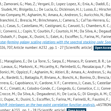
M.; Zamorani, G.; Mao, Z.; Vergani, D.; Lopez Lopez, X.; Enia, A.; Daddi, E.;
; Siudek, M.; Bisigello, L.; De Lucia, G.; Dickinson, H. J.; Lusso, E.; Hirsch
uertas-Company, M.; Aghanim, N.; Amara, A.; Andreon, S.; Auricchio, N.; Bac
; Branchini, E.; Brescia, M.; Brinchmann, J.; Camera, S.; Ca??as-Herrera, G.;
 J.; Casas, S.; Castellano, M.; Castignani, G.; Cavuoti, S.; Chambers, K. C.
.; Conversi, L.; Copin, Y.; Courbin, F.; Courtois, H. M.; Da Silva, A.; Degaud
Dubath, F.; Dupac, X.; Dusini, S.; Ealet, A.; Escoffier, S.; Farina, M.; Farine
 star-forming galaxy scaling relations with the spectral stacking code Spe
07, Article number: A232 , pp. 1 - 27 [Scientific article]
Open Acces
.; Maragliano, E.; De La Torre, S.; Sarpa, E.; Monaco, P.; Granett, B. R.; Lee
; Lavaux, G.; Markovic, K.; Mccarthy, K.; Parimbelli, G.; Passalacqua, F.; Per
.; Bonici, M.; Oppizzi, F.; Aghanim, N.; Altieri, B.; Amara, A.; Andreon, S.; A
 A.; Bardelli, S.; Battaglia, P.; Biviano, A.; Bonchi, A.; Bonino, D.; Brescia,
era, G.; Capobianco, V.; Cardone, V. F.; Carretero, J.; Casas, S.; Castellan
K. C.; Cimatti, A.; Colodro-Conde, C.; Congedo, G.; Conselice, C. J.; Conver
; Crocce, M.; Da Silva, A.; Degaudenzi, H.; De Lucia, G.; Di Giorgio, A. M.; D
; Dupac, X.; Dusini, S.; Escoffier, S.; Farina, M.; Farinelli, R.; Faustini, F.;
dshift interlopers on the two-point correlation function analysis
, «ASTRO
ber: A233 , pp. 1 - 28 [Scientific article]
Open Access