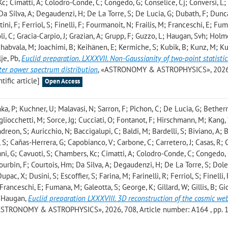
Kc; Cimatti, A; Colodro-Conde, C; Congedo, G; Conselice, Cj; Conversi, L; 
 Da Silva, A; Degaudenzi, H; De La Torre, S; De Lucia, G; Dubath, F; Dunc
tini, F; Ferriol, S; Finelli, F; Fourmanoit, N; Frailis, M; Franceschi, E; Fu
coli, C; Gracia-Carpio, J; Grazian, A; Grupp, F; Guzzo, L; Haugan, Svh; Holm
Jhabvala, M; Joachimi, B; Keihänen, E; Kermiche, S; Kubik, B; Kunz, M; Ku
lje, Pb
,
Euclid preparation. LXXXVII. Non-Gaussianity of two-point statistic
tter power spectrum distribution
, «ASTRONOMY & ASTROPHYSICS», 2026,
tific article]
Open Access
onka, P; Kuchner, U; Malavasi, N; Sarron, F; Pichon, C; De Lucia, G; Bether
gliocchetti, M; Sorce, Jg; Cucciati, O; Fontanot, F; Hirschmann, M; Kang, 
reon, S; Auricchio, N; Baccigalupi, C; Baldi, M; Bardelli, S; Biviano, A; 
 S; Cañas-Herrera, G; Capobianco, V; Carbone, C; Carretero, J; Casas, R; C
ani, G; Cavuoti, S; Chambers, Kc; Cimatti, A; Colodro-Conde, C; Congedo,
Courbin, F; Courtois, Hm; Da Silva, A; Degaudenzi, H; De La Torre, S; Dole
ac, X; Dusini, S; Escoffier, S; Farina, M; Farinelli, R; Ferriol, S; Finelli, 
Franceschi, E; Fumana, M; Galeotta, S; George, K; Gillard, W; Gillis, B; Gio
F; Haugan
,
Euclid preparation LXXXVIII. 3D reconstruction of the cosmic we
ASTRONOMY & ASTROPHYSICS», 2026, 708, Article number: A164 , pp. 1