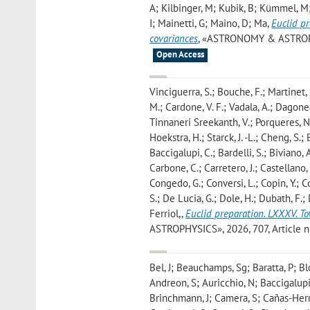
A; Kilbinger, M; Kubik, B; Kümmel, M;
I; Mainetti, G; Maino, D; Ma
,
Euclid p
covariances
, «ASTRONOMY & ASTROPHYSI
Open Access
Vinciguerra, S.; Bouche, F.; Martinet, 
M.; Cardone, V. F.; Vadala, A.; Dagoneau
Tinnaneri Sreekanth, V.; Porqueres, N.
Hoekstra, H.; Starck, J. -L.; Cheng, S.; 
Baccigalupi, C.; Bardelli, S.; Biviano,
Carbone, C.; Carretero, J.; Castellano,
Congedo, G.; Conversi, L.; Copin, Y.; C
S.; De Lucia, G.; Dole, H.; Dubath, F.; D
Ferriol,
,
Euclid preparation. LXXXV. To
ASTROPHYSICS», 2026, 707, Article num
Bel, J; Beauchamps, Sg; Baratta, P; Blo
Andreon, S; Auricchio, N; Baccigalupi, 
Brinchmann, J; Camera, S; Cañas-Herre