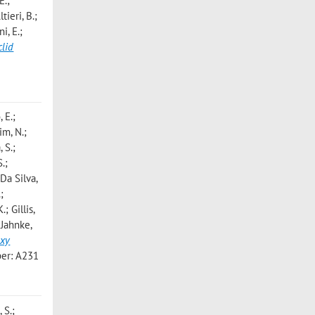
E.;
tieri, B.;
i, E.;
clid
 E.;
im, N.;
 S.;
.;
 Da Silva,
;
; Gillis,
 Jahnke,
axy
er: A231
 S.;