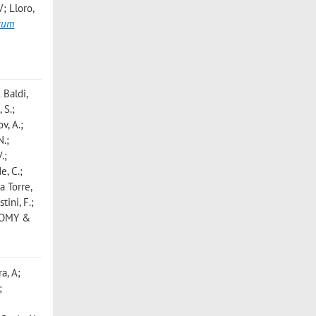
; Lloro,
trum
 Baldi,
 S.;
v, A.;
N.;
.;
e, C.;
a Torre,
tini, F.;
NOMY &
ra, A;
;