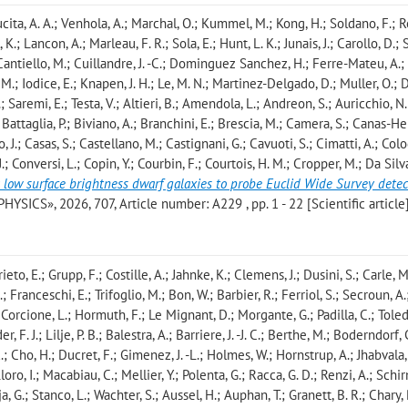
ucita, A. A.; Venhola, A.; Marchal, O.; Kummel, M.; Kong, H.; Soldano, F.; R
 K.; Lancon, A.; Marleau, F. R.; Sola, E.; Hunt, L. K.; Junais, J.; Carollo, D.
; Cantiello, M.; Cuillandre, J. -C.; Dominguez Sanchez, H.; Ferre-Mateu, A.;
, M.; Iodice, E.; Knapen, J. H.; Le, M. N.; Martinez-Delgado, D.; Muller, O.; 
; Saremi, E.; Testa, V.; Altieri, B.; Amendola, L.; Andreon, S.; Auricchio, N.
; Battaglia, P.; Biviano, A.; Branchini, E.; Brescia, M.; Camera, S.; Canas-He
 J.; Casas, S.; Castellano, M.; Castignani, G.; Cavuoti, S.; Cimatti, A.; Col
; Conversi, L.; Copin, Y.; Courbin, F.; Courtois, H. M.; Cropper, M.; Da Silv
 low surface brightness dwarf galaxies to probe Euclid Wide Survey detec
CS», 2026, 707, Article number: A229 , pp. 1 - 22 [Scientific article
rieto, E.; Grupp, F.; Costille, A.; Jahnke, K.; Clemens, J.; Dusini, S.; Carle, M
; Franceschi, E.; Trifoglio, M.; Bon, W.; Barbier, R.; Ferriol, S.; Secroun, A.
.; Corcione, L.; Hormuth, F.; Le Mignant, D.; Morgante, G.; Padilla, C.; Tol
 F. J.; Lilje, P. B.; Balestra, A.; Barriere, J. -J. C.; Berthe, M.; Boderndorf, 
; Cho, H.; Ducret, F.; Gimenez, J. -L.; Holmes, W.; Hornstrup, A.; Jhabvala, 
Lloro, I.; Macabiau, C.; Mellier, Y.; Polenta, G.; Racca, G. D.; Renzi, A.; Schi
ja, G.; Stanco, L.; Wachter, S.; Aussel, H.; Auphan, T.; Granett, B. R.; Chary,