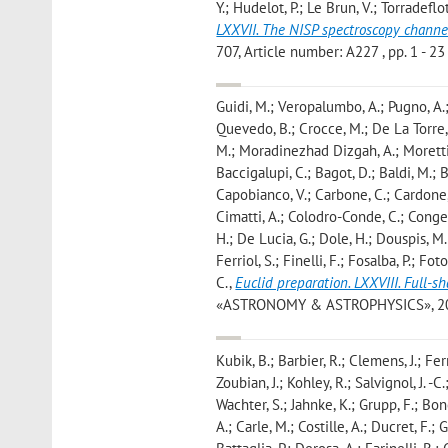
Y.; Hudelot, P.; Le Brun, V.; Torradeflot
LXXVII. The NISP spectroscopy channe
707, Article number: A227 , pp. 1 - 23 
Guidi, M.; Veropalumbo, A.; Pugno, A.;
Quevedo, B.; Crocce, M.; De La Torre, 
M.; Moradinezhad Dizgah, A.; Moretti, 
Baccigalupi, C.; Bagot, D.; Baldi, M.; B
Capobianco, V.; Carbone, C.; Cardone, V
Cimatti, A.; Colodro-Conde, C.; Congedo
H.; De Lucia, G.; Dole, H.; Douspis, M.; 
Ferriol, S.; Finelli, F.; Fosalba, P.; Fo
C.
,
Euclid preparation. LXXVIII. Full-s
«ASTRONOMY & ASTROPHYSICS», 2026, 7
Kubik, B.; Barbier, R.; Clemens, J.; Fer
Zoubian, J.; Kohley, R.; Salvignol, J. -
Wachter, S.; Jahnke, K.; Grupp, F.; Bono
A.; Carle, M.; Costille, A.; Ducret, F.;