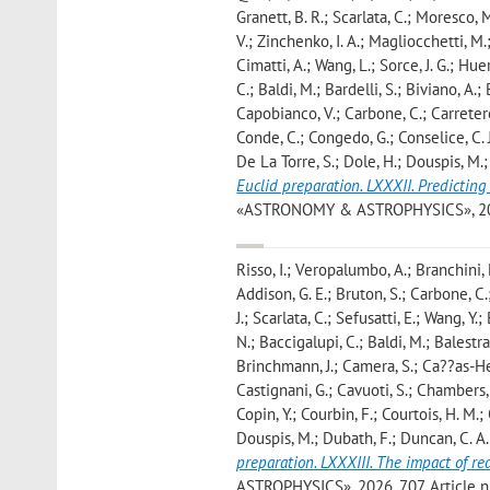
Granett, B. R.; Scarlata, C.; Moresco, 
V.; Zinchenko, I. A.; Magliocchetti, M.
Cimatti, A.; Wang, L.; Sorce, J. G.; H
C.; Baldi, M.; Bardelli, S.; Biviano, A.
Capobianco, V.; Carbone, C.; Carretero,
Conde, C.; Congedo, G.; Conselice, C. J
De La Torre, S.; Dole, H.; Douspis, M.; 
Euclid preparation. LXXXII. Predicting
«ASTRONOMY & ASTROPHYSICS», 2026, 7
Risso, I.; Veropalumbo, A.; Branchini, E
Addison, G. E.; Bruton, S.; Carbone, C.
J.; Scarlata, C.; Sefusatti, E.; Wang, Y
N.; Baccigalupi, C.; Baldi, M.; Balestra,
Brinchmann, J.; Camera, S.; Ca??as-Herr
Castignani, G.; Cavuoti, S.; Chambers, 
Copin, Y.; Courbin, F.; Courtois, H. M.
Douspis, M.; Dubath, F.; Duncan, C. A. J.
preparation. LXXXIII. The impact of re
ASTROPHYSICS», 2026, 707, Article num