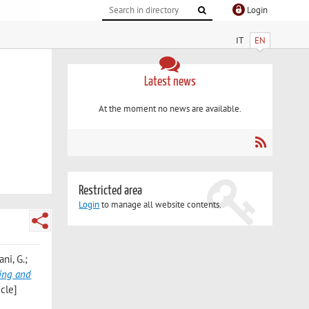
Login
IT
EN
Latest news
At the moment no news are available.
Restricted area
Login
to manage all website contents.
ni, G.;
sing and
cle]