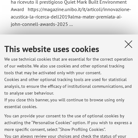
ha ricevuto il prestigioso Quiet Mark Built Environment
Award https://magazine.unibo.it/it/articoli/innovazione-
acustica-la-ricerca-dell2019alma-mater-premiata-ai-
john-connell-awards-2025 ...
Sette brevetti dell’Università di Bologna in finale
This website uses cookies
agli Intellectual Property Award
Per l’ambito Clima Tech sono tre i brevetti dell’Alma Mater
We use technical cookies that are essential for the correct operation
in gara: una finestra dotata di sistema fonoisolante in
of our website. We also use cookies and other optional tracking
grado di attutire l’impatto dei rumori esterni, un metodo
tools that may be activated only with your consent.
di riciclo di materiali composti in polistirolo che
Cookies and other optional tracking tools are used for statistical
garantisce il recupero delle sostanze e la riduzione dei
analysis, to ensure the efficacy of institutional communications, and
to analyse user behaviour.
costi di smaltimento ...
If you close this banner, you will continue to browse using only
essential cookies.
You can provide your consent to the use of optional cookies by
activating the “Personalise Cookies” option. If you wish to express a
Latest news
more specific consent, select “Show Profiling Cookies”.
You can always review your choices and check the status of your