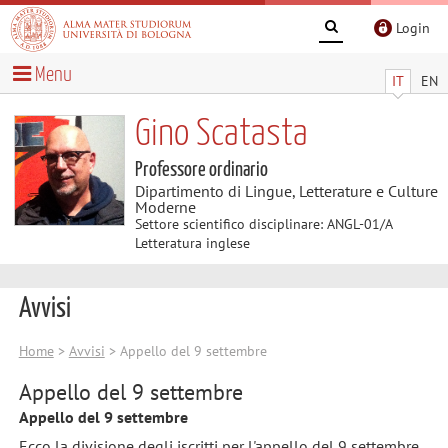
Login
Menu
IT
EN
Gino Scatasta
Professore ordinario
Dipartimento di Lingue, Letterature e Culture
Moderne
Settore scientifico disciplinare: ANGL-01/A
Letteratura inglese
Avvisi
Home
>
Avvisi
> Appello del 9 settembre
Appello del 9 settembre
Appello del 9 settembre
Ecco la divisione degli iscritti per l'appello del 9 settembre.