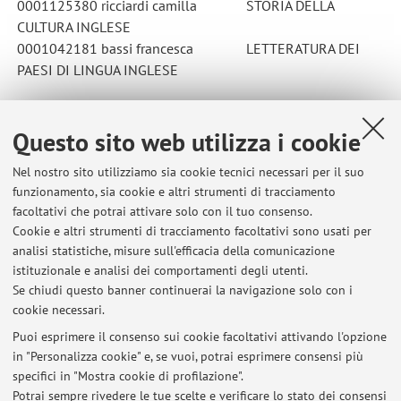
0001125380 ricciardi camilla
STORIA DELLA
CULTURA INGLESE
0001042181 bassi francesca
LETTERATURA DEI
PAESI DI LINGUA INGLESE
Questo sito web utilizza i cookie
Pubblicato il: 07 settembre 2025
Nel nostro sito utilizziamo sia cookie tecnici necessari per il suo
funzionamento, sia cookie e altri strumenti di tracciamento
facoltativi che potrai attivare solo con il tuo consenso.
Cookie e altri strumenti di tracciamento facoltativi sono usati per
Ultimi avvisi
analisi statistiche, misure sull'efficacia della comunicazione
tesi di laurea
istituzionale e analisi dei comportamenti degli utenti.
Se chiudi questo banner continuerai la navigazione solo con i
Pubblicato il: 11 luglio 2026
cookie necessari.
prossimi ricevimenti
Puoi esprimere il consenso sui cookie facoltativi attivando l'opzione
Pubblicato il: 11 luglio 2026
in "Personalizza cookie" e, se vuoi, potrai esprimere consensi più
specifici in "Mostra cookie di profilazione".
Appello del 9 luglio
Potrai sempre rivedere le tue scelte e verificare lo stato dei consensi