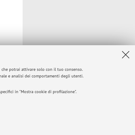
i che potrai attivare solo con il tuo consenso.
onale e analisi dei comportamenti degli utenti.
ecifici in "Mostra cookie di profilazione".
I
 titolo esemplificativo, per il corretto funzionamento del sito, salvare
Privacy
|
Note legali
|
Impostazioni Cookie