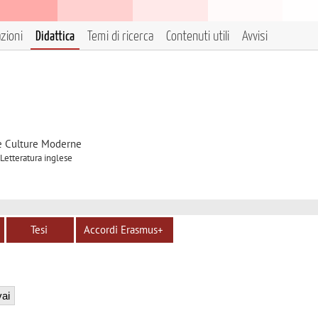
azioni
Didattica
Temi di ricerca
Contenuti utili
Avvisi
 e Culture Moderne
 Letteratura inglese
Tesi
Accordi Erasmus+