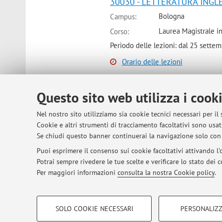
30030 - LETTERATURA INGLES
Bologna
Campus:
Laurea Magistrale in
Corso:
Periodo delle lezioni: dal 25 sett
Orario delle lezioni
Questo sito web utilizza i cook
30649 - LETTERATURA INGLES
Nel nostro sito utilizziamo sia cookie tecnici necessari per il
Bologna
Campus:
Cookie e altri strumenti di tracciamento facoltativi sono usati
Laurea Magistrale i
Corso:
Se chiudi questo banner continuerai la navigazione solo con 
Periodo delle lezioni: dal 25 sett
Puoi esprimere il consenso sui cookie facoltativi attivando l'o
Potrai sempre rivedere le tue scelte e verificare lo stato dei
Orario delle lezioni
Per maggiori informazioni
consulta la nostra Cookie policy
.
COOKIE DI PROFILAZIONE - FACOLTATIVI
SOLO COOKIE NECESSARI
PERSONALIZZ
Si tratta di cookie utilizzati per analizzare le caratteristiche della navi
© 2026 - ALMA MATER STUDIORUM - Univer