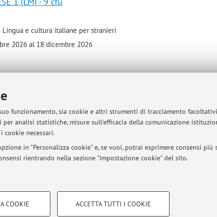
E 1 (LM) - 9 cfu
 Lingua e cultura italiane per stranieri
embre 2026 al 18 dicembre 2026
ie
E 2 (LM) - 9 cfu
 suo funzionamento, sia cookie e altri strumenti di tracciamento facoltativ
 per analisi statistiche, misure sull'efficacia della comunicazione istituzi
n Letterature moderne, comparate e postcoloniali
i cookie necessari.
embre 2026 al 18 dicembre 2026
pzione in "Personalizza cookie" e, se vuoi, potrai esprimere consensi più sp
 consensi rientrando nella sezione "Impostazione cookie" del sito.
COOKIE TECNICI - NECESSAR
A COOKIE
ACCETTA TUTTI I COOKIE
gazione degli utenti, creare profili in
Si tratta di cookie tecnici utilizzati, a
sità di Bologna - Via Zamboni, 33 - 40126 Bologna - Partita IVA: 01131710376