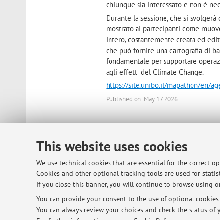
chiunque sia interessato e non è nec
Durante la sessione, che si svolgerà
mostrato ai partecipanti come muove
intero, costantemente creata ed edit
che può fornire una cartografia di b
fondamentale per supportare operazio
agli effetti del Climate Change.
https://site.unibo.it/mapathon/en/
Published on: May 17 2026
This website uses cookies
© 2026 - ALMA MATER STUDIORUM - Univ
We use technical cookies that are essential for the correct o
Cookies and other optional tracking tools are used for statist
If you close this banner, you will continue to browse using on
You can provide your consent to the use of optional cookies b
You can always review your choices and check the status of y