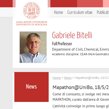
Home
Curriculum vitae
Publica
Gabriele Bitelli
Full Professor
Department of Civil, Chemical, Envir
Academic discipline: CEAR-04/A Geomatic
Home
>
News
> Mapathon@UniBo, 18/5/20
Mapathon@UniBo, 18/5/202
News
Come di consueto, si svolge nel mese
MAPATHON, curato dall'area di Geom
L’attività coinvolge in primo luogo 