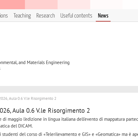
tions
Teaching
Research
Useful contents
News
onmental, and Materials Engineering
s
26, Aula 0.6 V.le Risorgimento 2
6, Aula 0.6 V.le Risorgimento 2
 di maggio l'edizione in lingua italiana dell'evento di mappatura parte
atica del DICAM.
gli studenti del corso di «Telerilevamento e GIS» e «Geomatica» ma è ap