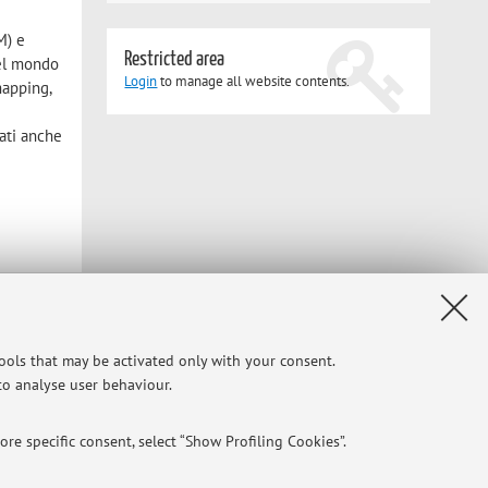
M) e
Restricted area
del mondo
Login
to manage all website contents.
mapping,
gati anche
Privacy
|
Legal Notes
|
Cookie Settings
tools that may be activated only with your consent.
 to analyse user behaviour.
re specific consent, select “Show Profiling Cookies”.