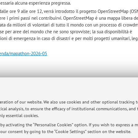
essaria alcuna esperienza pregressa.
 dalle ore 9 alle ore 12, verrà introdotto il progetto OpenStreetMap (OS
re i primi passi nel contribuirvi. OpenStreetMap è una mappa libera 
ata da milioni di volontari di tutto il mondo con un processo di crowd
ase per aree del mondo che ne sono sprovviste; la sua disponibilità è
ni di emergenza in caso di disastri e per molti progetti umanitari, le
agenda/mapathon-2026-05
ersità di Bologna - Via Zamboni, 33 - 40126 Bologna - Partita IVA: 01131710376
peration of our website. We also use cookies and other optional tracking 
ical analysis, to ensure the efficacy of institutional communications, and
ly essential cookies.
y activating the “Personalise Cookies” option. If you wish to express a mo
our consent by going to the “Cookie Settings” section on the website.