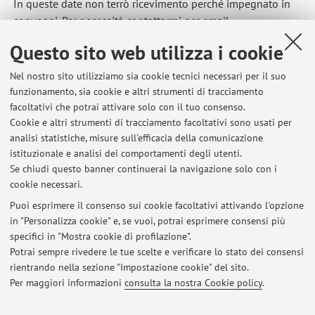
In queste date non terrò ricevimento perché impegnato in
convegni. Per necessità contattarmi per email.
Pubblicato il: 21 maggio 2026
Questo sito web utilizza i cookie
Nel nostro sito utilizziamo sia cookie tecnici necessari per il suo
funzionamento, sia cookie e altri strumenti di tracciamento
facoltativi che potrai attivare solo con il tuo consenso.
Ultimi avvisi
Cookie e altri strumenti di tracciamento facoltativi sono usati per
analisi statistiche, misure sull'efficacia della comunicazione
Ricevimento annullato 21/5 e 28/5
istituzionale e analisi dei comportamenti degli utenti.
Pubblicato il: 21 maggio 2026
Se chiudi questo banner continuerai la navigazione solo con i
cookie necessari.
[SEMIOTICS AND MEMORY STUDIES] Confirmed class today and
tomorrow
Puoi esprimere il consenso sui cookie facoltativi attivando l'opzione
Pubblicato il: 22 aprile 2026
in "Personalizza cookie" e, se vuoi, potrai esprimere consensi più
specifici in "Mostra cookie di profilazione".
[SEMIOTICS OF CULTURAL HERITAGE] Lesson 19 February h 15
Potrai sempre rivedere le tue scelte e verificare lo stato dei consensi
Pubblicato il: 18 febbraio 2026
rientrando nella sezione "Impostazione cookie" del sito.
Per maggiori informazioni
consulta la nostra Cookie policy
.
Tutti gli avvisi