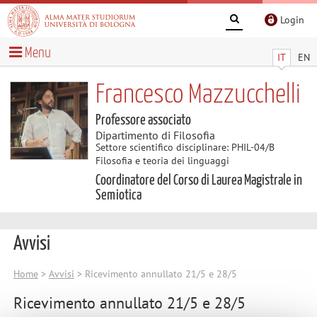
Login
Menu
IT
EN
Francesco Mazzucchelli
Professore associato
Dipartimento di Filosofia
Settore scientifico disciplinare: PHIL-04/B
Filosofia e teoria dei linguaggi
Coordinatore del Corso di Laurea Magistrale in
Semiotica
Avvisi
Home
>
Avvisi
> Ricevimento annullato 21/5 e 28/5
Ricevimento annullato 21/5 e 28/5