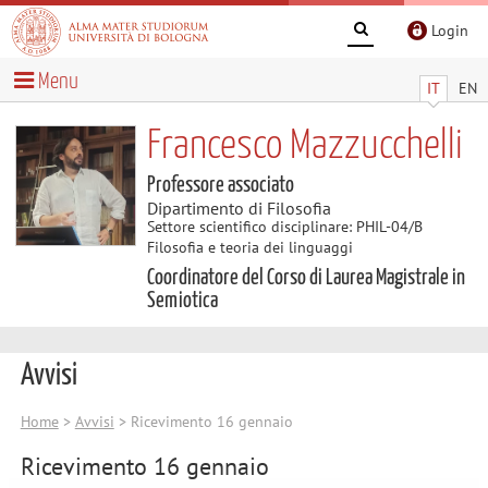
Login
Menu
IT
EN
Francesco Mazzucchelli
Professore associato
Dipartimento di Filosofia
Settore scientifico disciplinare: PHIL-04/B
Filosofia e teoria dei linguaggi
Coordinatore del Corso di Laurea Magistrale in
Semiotica
Avvisi
Home
>
Avvisi
> Ricevimento 16 gennaio
Ricevimento 16 gennaio