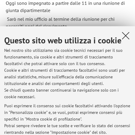
Oggi sono impegnato a partire dalle 11 in una riunione di
giunta dipartimentale
Sarò nel mio ufficio al termine della riunione per chi
necessiti oggi del ricevimento
Pubblicato il: 16 gennaio 2025
Questo sito web utilizza i cookie
Nel nostro sito utilizziamo sia cookie tecnici necessari per il suo
funzionamento, sia cookie e altri strumenti di tracciamento
facoltativi che potrai attivare solo con il tuo consenso.
Ultimi avvisi
Cookie e altri strumenti di tracciamento facoltativi sono usati per
analisi statistiche, misure sull'efficacia della comunicazione
Ricevimento annullato 21/5 e 28/5
istituzionale e analisi dei comportamenti degli utenti.
Pubblicato il: 21 maggio 2026
Se chiudi questo banner continuerai la navigazione solo con i
cookie necessari.
[SEMIOTICS AND MEMORY STUDIES] Confirmed class today and
tomorrow
Puoi esprimere il consenso sui cookie facoltativi attivando l'opzione
Pubblicato il: 22 aprile 2026
in "Personalizza cookie" e, se vuoi, potrai esprimere consensi più
specifici in "Mostra cookie di profilazione".
[SEMIOTICS OF CULTURAL HERITAGE] Lesson 19 February h 15
Potrai sempre rivedere le tue scelte e verificare lo stato dei consensi
Pubblicato il: 18 febbraio 2026
rientrando nella sezione "Impostazione cookie" del sito.