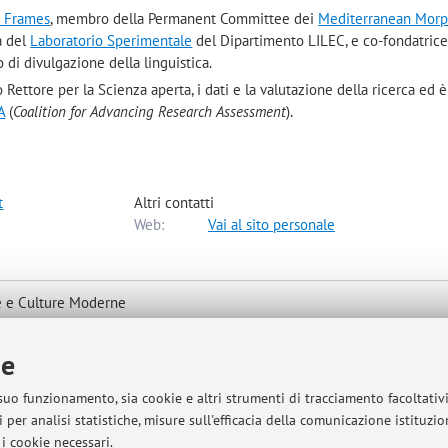
d Frames
, membro della Permanent Committee dei
Mediterranean Mor
a del
Laboratorio Sperimentale
del Dipartimento LILEC, e co-fondatrice
no di divulgazione della linguistica.
ettore per la Scienza aperta, i dati e la valutazione della ricerca ed è
A
(
Coalition for Advancing Research Assessment
).
t
Altri contatti
Web:
Vai al sito personale
e e Culture Moderne
 mappa
ie
 suo funzionamento, sia cookie e altri strumenti di tracciamento facoltativ
 per analisi statistiche, misure sull'efficacia della comunicazione istituzi
i cookie necessari.