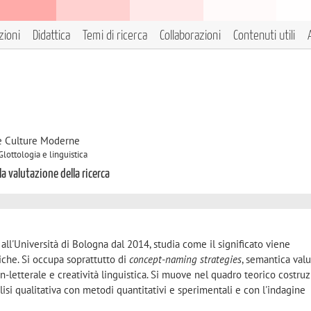
zioni
Didattica
Temi di ricerca
Collaborazioni
Contenuti utili
 e Culture Moderne
Glottologia e linguistica
la valutazione della ricerca
 all'Università di Bologna dal 2014, studia come il significato viene
iche. Si occupa soprattutto di
concept-naming strategies
, semantica valu
letterale e creatività linguistica. Si muove nel quadro teorico costruz
lisi qualitativa con metodi quantitativi e sperimentali e con l'indagine