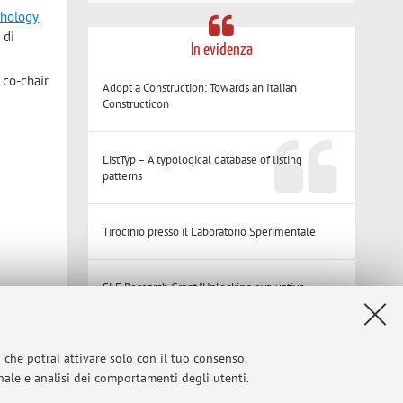
phology
 di
In evidenza
 co-chair
Adopt a Construction: Towards an Italian
Constructicon
ListTyp – A typological database of listing
patterns
Tirocinio presso il Laboratorio Sperimentale
SLE Research Grant "Unlocking evaluative
morphology"
i che potrai attivare solo con il tuo consenso.
CLUB – Circolo Linguistico dell'Università di
Bologna
onale e analisi dei comportamenti degli utenti.