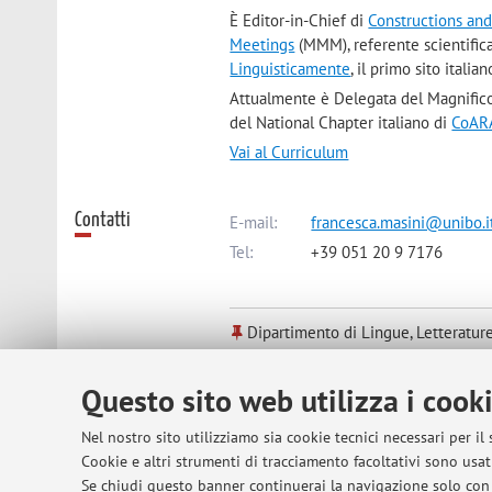
È Editor-in-Chief di
Constructions an
Meetings
(MMM), referente scientific
Linguisticamente
, il primo sito italia
Attualmente è Delegata del Magnifico R
del National Chapter italiano di
CoAR
Vai al Curriculum
Contatti
E-mail:
francesca.masini@unibo.i
Tel:
+39 051 20 9 7176
Dipartimento di Lingue, Letteratur
Via Cartoleria 5, Bologna -
Vai alla
Questo sito web utilizza i cook
Risorse in rete
ORCID
Nel nostro sito utilizziamo sia cookie tecnici necessari per il
Cookie e altri strumenti di tracciamento facoltativi sono usati
Se chiudi questo banner continuerai la navigazione solo con 