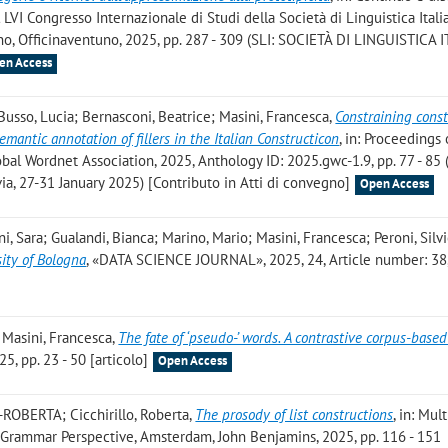
l LVI Congresso Internazionale di Studi della Società di Linguistica Itali
no, Officinaventuno, 2025, pp. 287 - 309 (SLI: SOCIETÀ DI LINGUISTICA 
en Access
; Busso, Lucia; Bernasconi, Beatrice; Masini, Francesca
,
Constraining const
mantic annotation of fillers in the Italian Constructicon
, in: Proceedings 
al Wordnet Association, 2025, Anthology ID: 2025.gwc-1.9, pp. 77 - 85 (a
a, 27-31 January 2025) [Contributo in Atti di convegno]
Open Access
ini, Sara; Gualandi, Bianca; Marino, Mario; Masini, Francesca; Peroni, Silv
ity of Bologna
, «DATA SCIENCE JOURNAL», 2025, 24, Article number: 38, 
 Masini, Francesca
,
The fate of ‘pseudo-’ words. A contrastive corpus-based
 pp. 23 - 50 [articolo]
Open Access
ROBERTA; Cicchirillo, Roberta
,
The prosody of list constructions
, in: Mul
Grammar Perspective, Amsterdam, John Benjamins, 2025, pp. 116 - 151