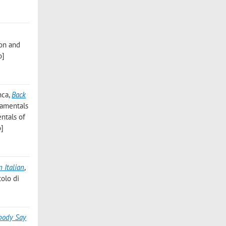
ion and
o]
nca
,
Back
damentals
entals of
o]
n Italian
,
tolo di
body Say