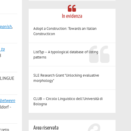
In evidenza
Spanish
,
Adopt a Construction: Towards an Italian
Constructicon
 to
ListTyp – A typological database of listing
8
patterns
SLE Research Grant "Unlocking evaluative
 «LINGUE
morphology"
CLUB – Circolo Linguistico dell'Università di
n between
Bologna
ldorf -
Area riservata
screto