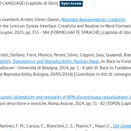
ANGUAGE) [capitolo di libro]
Open Access
n Goethem, Kristel; Ebner, Daniel
,
Wannabe Approximatives. Creativity,
at the Lexicon-Syntax Interface. Creativity and Routine in Word-Format
 Gruyter, 2025, pp. 353 - 384 (FORMELHAFTE SPRACHE) [capitolo di libr
iotti, Stefano; Forni, Monica; Peroni, Silvio; Coppini, Sara; Gualandi, Bia
bility, Transparency and Reproducibility. Position Paper
, in: Back to Fun
iorum - Università di Bologna, 2024, pp. 1 - 4 (atti di: Back to Fundam
nd Reproducibility, Bologna, 20/05/2024) [Contributo in Atti di convegn
ruzioni: idiomaticity and regularity of NPN discontinuous reduplications i
oni descrittive e teoriche, Roma, Aracne, 2024, pp. 51 - 82 (TOPOI) [capi
Martines, F. M.; Caruso, C.; Bianchini, C. S.; Masini, F.; Mauri, C.
,
Did Some