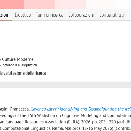
azioni
Didattica
Temi di ricerca
Collaborazioni
Contenuti utili
 e Culture Moderne
Glottologia e linguistica
la valutazione della ricerca
asini, Francesca
,
’Layer su Layer’: Identifying and Disambiguating the It
oceedings of the 15th Workshop on Cognitive Modeling and Computation
ean Language Resources Association (ELRA), 2026, pp. 203 - 220 (atti di:
Computational Linguistics, Palma, Mallorca, 11-16 May 2026) [Contribu