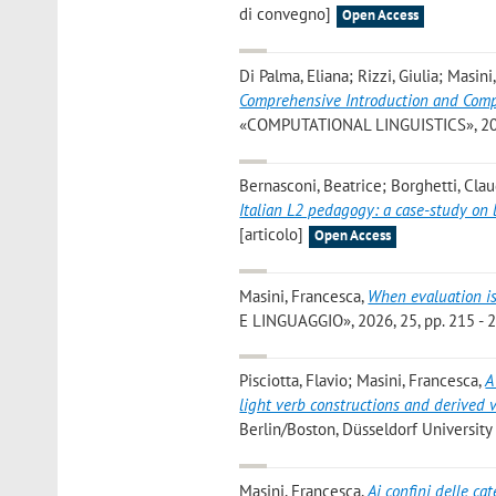
di convegno]
Open Access
Di Palma, Eliana; Rizzi, Giulia; Masini
Comprehensive Introduction and Compu
«COMPUTATIONAL LINGUISTICS», 2026,
Bernasconi, Beatrice; Borghetti, Clau
Italian L2 pedagogy: a case-study on 
[articolo]
Open Access
Masini, Francesca
,
When evaluation is 
E LINGUAGGIO», 2026, 25, pp. 215 - 2
Pisciotta, Flavio; Masini, Francesca
,
A
light verb constructions and derived v
Berlin/Boston, Düsseldorf University P
Masini, Francesca
,
Ai confini delle ca