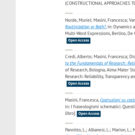
(CONSTRUCTIONAL APPROACHES TO L
Norde, Muriel; Masini, Francesca; Va
Routinization or Both?
, in: Dynamics 
Multi-Word Expressions, Berlino, De
Open Access
Credi, Alberto; Masini, Francesca; Dic
to the Fundamentals of Research: Relia
of Research, Bologna, Alma Mater Stud
Research: Reliability, Transparency a
Open Access
Masini, Francesca
,
Costruzioni su cost
in: I fraseologismi schematici. Questi
libro]
Open Access
Pannitto, L.; Albanesi, L.; Marion, L.; 