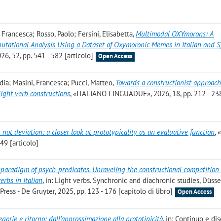
, Francesca; Rosso, Paolo; Fersini, Elisabetta
,
Multimodal OXYmorons: A
tational Analysis Using a Dataset of Oxymoronic Memes in Italian and 
 52, pp. 541 - 582 [articolo]
Open Access
dia; Masini, Francesca; Pucci, Matteo
,
Towards a constructionist approach
light verb constructions
, «ITALIANO LINGUADUE», 2026, 18, pp. 212 - 23
not deviation: a closer look at prototypicality as an evaluative function
,
49 [articolo]
 paradigm of psych-predicates. Unraveling the constructional competitio
erbs in Italian
, in: Light verbs. Synchronic and diachronic studies, Düsse
ress - De Gruyter, 2025, pp. 123 - 176 [capitolo di libro]
Open Access
tegorie e ritorno: dall’approssimazione alla prototipicità
, in: Continuo e di