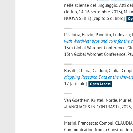
nelle scienze del linguaggio. Atti de
(Torino, 14-16 settembre 2023), Mila
NUOVA SERIE) [capitolo di libro]
Op
Pisciotta, Flavio; Pannitto, Ludovica
with WordNet: pros and cons for the se
13th Global Wordnet Conference, Glob
13th Global Wordnet Conference, Pavi
Basalti, Chiara; Caldoni, Giulia; Copp
Mapping Research Data at the Univers
17 [articolo]
Open Access
Van Goethem, Kristel; Norde, Muriel;
«LANGUAGES IN CONTRAST», 2025, 25,
Masini, Francesca; Combei, CLAUDIA-
Communication from a Construction 