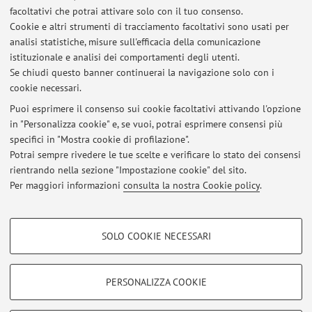
facoltativi che potrai attivare solo con il tuo consenso.
Cookie e altri strumenti di tracciamento facoltativi sono usati per
ESITI ESAME ANTROPOLOGIA CULTURALE (APPELLO 17/07/2018)
analisi statistiche, misure sull'efficacia della comunicazione
istituzionale e analisi dei comportamenti degli utenti.
ESITI ESAME ANTROPOLOGIA CULTURALE (APPELLO 19/06/2018)
Se chiudi questo banner continuerai la navigazione solo con i
cookie necessari.
ESITI ESAME ANTROPOLOGIA CULTURALE (29/05/2018)
Puoi esprimere il consenso sui cookie facoltativi attivando l'opzione
in "Personalizza cookie" e, se vuoi, potrai esprimere consensi più
ESITO APPELLO ANTROPOLOGIA CULTURALE 24/01/2018
specifici in "Mostra cookie di profilazione".
Potrai sempre rivedere le tue scelte e verificare lo stato dei consensi
ESITO APPELLO ANTROPOLOGIA CULTURALE 10/01/2018
rientrando nella sezione "Impostazione cookie" del sito.
Per maggiori informazioni
consulta la nostra Cookie policy
.
ESITI APPELLO ANTROPOLOGIA CULTURALE 20/12/2017
COOKIE DI PROFILAZIONE - FACOLTATIVI
SOLO COOKIE NECESSARI
Si tratta di cookie utilizzati per analizzare le caratteristiche della navigazione
Area riservata
degli utenti, creare profili in base al loro comportamento sul sito, per analisi
Accedi tramite
login
per gestire tutti i contenuti del sito.
di marketing.
PERSONALIZZA COOKIE
Mostra cookie di profilazione