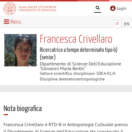
Login
Menu
IT
EN
Francesca Crivellaro
Ricercatrice a tempo determinato tipo b)
(senior)
Dipartimento di Scienze Dell'Educazione
"Giovanni Maria Bertin"
Settore scientifico disciplinare: SDEA-01/A
Discipline demoetnoantropologiche
Nota biografica
Francesca Crivellaro è RTD-B in Antropologia Culturale presso
il Dipartimento di Scienze dell'Educazione. Ha conseguito il