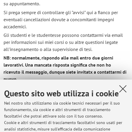
su appuntamento.
Si prega sempre di controllare gli "avvisi" qui a fianco per
eventuali cancellazioni dovute a concomitanti impegni
accademici.
Gli studenti e le studentesse possono contattarmi via email
per informazioni sui miei corsi o su altre questioni legate
all'insegnamento o alla supervisione di tesi.
NB: normalmente, rispondo alle mail entro due giorni
lavorativi. Una mancata risposta significa che non ho
ricevuto il messaggio, dunque siete invitatx a contattarmi di
nuovo.
Questo sito web utilizza i cookie
Nel nostro sito utilizziamo sia cookie tecnici necessari per il suo
Ultimi avvisi
funzionamento, sia cookie e altri strumenti di tracciamento
facoltativi che potrai attivare solo con il tuo consenso.
Pubblicazione: Filippo Del Lucchese, Constituent Power in Early
Cookie e altri strumenti di tracciamento facoltativi sono usati per
Modern Political Philosophy: From La Boétie to Hobbes
analisi statistiche, misure sull'efficacia della comunicazione
Pubblicato il: 01 settembre 2025