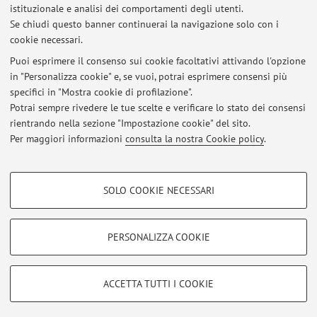
istituzionale e analisi dei comportamenti degli utenti.
Se chiudi questo banner continuerai la navigazione solo con i
Pubblicazione: Jason Read, The Double Shift: Spinoza and Marx on
cookie necessari.
the Politics of Work, London: Verso, 2024
Pubblicato il: 14 febbraio 2024
Puoi esprimere il consenso sui cookie facoltativi attivando l'opzione
in "Personalizza cookie" e, se vuoi, potrai esprimere consensi più
specifici in "Mostra cookie di profilazione".
Pubblicazioni: P. SÉVÉRAC Puissance de l’enfance. Vygotski avec
Spinoza. Vrin. Paris 2022
Potrai sempre rivedere le tue scelte e verificare lo stato dei consensi
Pubblicato il: 29 marzo 2022
rientrando nella sezione "Impostazione cookie" del sito.
Per maggiori informazioni
consulta la nostra Cookie policy
.
Tutti gli avvisi
COOKIE DI PROFILAZIONE - FACOLTATIVI
SOLO COOKIE NECESSARI
Si tratta di cookie utilizzati per analizzare le caratteristiche della navigazione
Area riservata
degli utenti, creare profili in base al loro comportamento sul sito, per analisi
Accedi tramite
login
per gestire tutti i contenuti del sito.
di marketing.
PERSONALIZZA COOKIE
Mostra cookie di profilazione
© 2026 - ALMA MATER STUDIORUM - Università di Bologna - Via
Google/Youtube Video
COOKIE TECNICI - NECESSARI
ACCETTA TUTTI I COOKIE
Zamboni, 33 - 40126 Bologna - Partita IVA: 01131710376
Facebook
Privacy
|
Note legali
|
Impostazioni Cookie
Si tratta di cookie tecnici utilizzati, a titolo esemplificativo, per il corretto
Vimeo