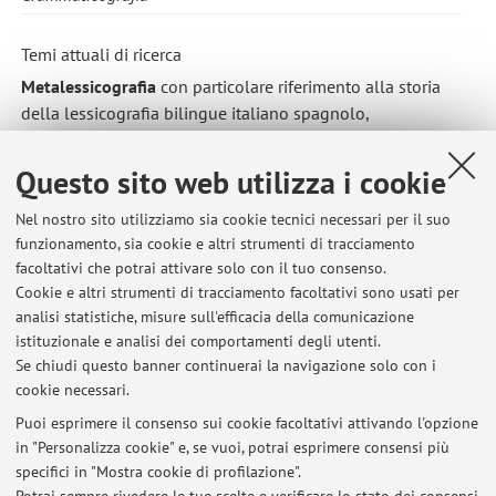
Temi attuali di ricerca
Metalessicografia
con particolare riferimento alla storia
della lessicografia bilingue italiano spagnolo,
alla catalogazione delle opere e studio critico (vid. Portal
Contrastiva [http://www.contrastiva.it/] )
Questo sito web utilizza i cookie
Grammaticografia
: con particolare riferimento alla storia
Nel nostro sito utilizziamo sia cookie tecnici necessari per il suo
delle grammatiche di spagnolo per italofono, alla
funzionamento, sia cookie e altri strumenti di tracciamento
catalogazione delle opere e studio
facoltativi che potrai attivare solo con il tuo consenso.
critico. [http://www.contrastiva.it/]
Cookie e altri strumenti di tracciamento facoltativi sono usati per
Digital humanities
:
edizioni critiche di grammatiche (sec-XVI-
analisi statistiche, misure sull'efficacia della comunicazione
XVIII) di spagnolo per italofoni. [http://www.epigrama.eu/]
istituzionale e analisi dei comportamenti degli utenti.
Se chiudi questo banner continuerai la navigazione solo con i
cookie necessari.
Puoi esprimere il consenso sui cookie facoltativi attivando l'opzione
in "Personalizza cookie" e, se vuoi, potrai esprimere consensi più
Ultimi avvisi
specifici in "Mostra cookie di profilazione".