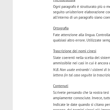
Ogni paragrafo è strutturato più o m
seguito un'ulteriore elaborazione con
all'interno di un paragrafo siano coer
Ortografia
Fate attenzione alla lingua. Controll
qualsiasi altro errore. Utilizzate sem
Trascrizione dei nomi cinesi
Siate coerenti nella scelta del sistem
ammissibile nei casi in cui è ancora u
N.B. Non usate entrambi i sistemi di 
lettera (in tal caso seguite la trascrizi
Contenuti
Scrivete pensando che la vostra tesi
ampiamente conosciute. Invece, tutto
Indicate le date quando si citano per
persone, dei termini cinesi più impor