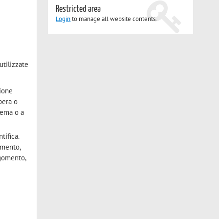
Restricted area
Login
to manage all website contents.
utilizzate
zione
pera o
tema o a
tifica.
omento,
rgomento,