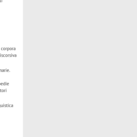
ti
, corpora
iscorsiva
marie.
pedie
tori
guistica