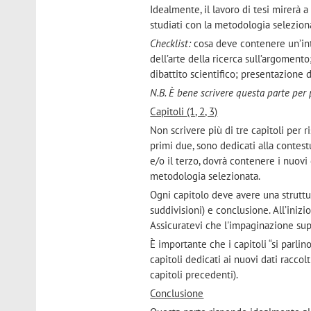
Idealmente, il lavoro di tesi mirerà 
studiati con la metodologia selezion
Checklist:
cosa deve contenere un’int
dell’arte della ricerca sull’argomento
dibattito scientifico; presentazione 
N.B. È bene scrivere questa parte per 
Capitoli (1, 2, 3)
Non scrivere più di tre capitoli per r
primi due, sono dedicati alla contes
e/o il terzo, dovrà contenere i nuovi 
metodologia selezionata.
Ogni capitolo deve avere una struttur
suddivisioni) e conclusione. All’inizi
Assicuratevi che l'impaginazione supp
È importante che i capitoli “si parlino”
capitoli dedicati ai nuovi dati raccol
capitoli precedenti).
Conclusione