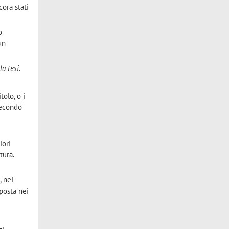
cora stati
o
un
a tesi.
tolo, o i
secondo
iori
tura.
, nei
oposta nei