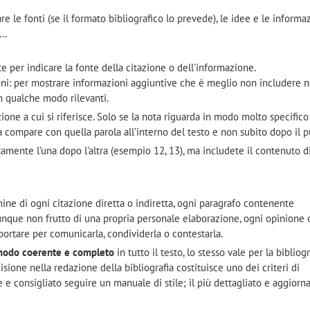
re le fonti (se il formato bibliografico lo prevede), le idee e le informaz
..
te per indicare la fonte della citazione o dell'informazione.
ioni: per mostrare informazioni aggiuntive che è meglio non includere n
 qualche modo rilevanti.
one a cui si riferisce. Solo se la nota riguarda in modo molto specifico
a compare con quella parola all’interno del testo e non subito dopo il p
ente l’una dopo l'altra (esempio 12, 13), ma includete il contenuto d
mine di ogni citazione diretta o indiretta, ogni paragrafo contenente
nque non frutto di una propria personale elaborazione, ogni opinione o
iportare per comunicarla, condividerla o contestarla.
odo coerente e completo
in tutto il testo, lo stesso vale per la bibliogr
cisione nella redazione della bibliografia costituisce uno dei criteri di
e e consigliato seguire un manuale di stile; il più dettagliato e aggiorna