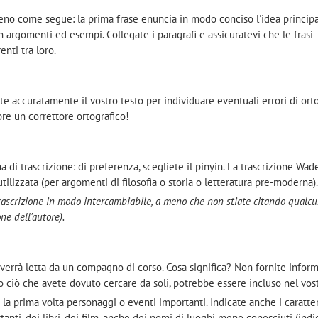
eno come segue: la prima frase enuncia in modo conciso l'idea principal
 argomenti ed esempi. Collegate i paragrafi e assicuratevi che le frasi
enti tra loro.
ate accuratamente il vostro testo per individuare eventuali errori di ort
pre un correttore ortografico!
a di trascrizione: di preferenza, scegliete il pinyin. La trascrizione Wad
tilizzata (per argomenti di filosofia o storia o letteratura pre-moderna)
trascrizione in modo intercambiabile, a meno che non stiate citando qualcu
one dell'autore).
 verrà letta da un compagno di corso. Cosa significa? Non fornite infor
 ciò che avete dovuto cercare da soli, potrebbe essere incluso nel vost
 la prima volta personaggi o eventi importanti. Indicate anche i caratter
tanti, dei libri, dei film, anche dei nomi di luoghi meno conosciuti (ind