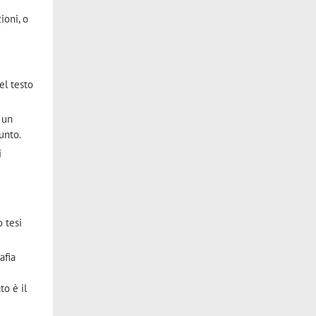
ioni, o
el testo
 un
unto.
i
 tesi
afia
to è il