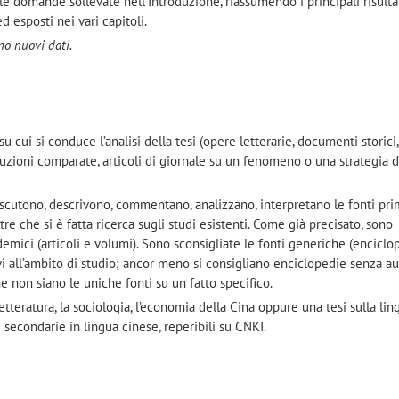
e domande sollevate nell’Introduzione, riassumendo i principali risulta
d esposti nei vari capitoli.
no nuovi dati.
” su cui si conduce l’analisi della tesi (opere letterarie, documenti storici
raduzioni comparate, articoli di giornale su un fenomeno o una strategia d
scutono, descrivono, commentano, analizzano, interpretano le fonti pri
re che si è fatta ricerca sugli studi esistenti. Come già precisato, sono
ademici (articoli e volumi). Sono sconsigliate le fonti generiche (enciclo
vi all’ambito di studio; ancor meno si consigliano enciclopedie senza au
 non siano le uniche fonti su un fatto specifico.
letteratura, la sociologia, l’economia della Cina oppure una tesi sulla lin
 secondarie in lingua cinese, reperibili su CNKI.