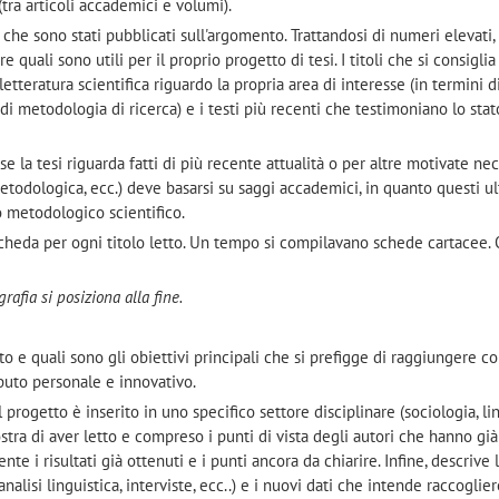
tra articoli accademici e volumi).
li che sono stati pubblicati sull'argomento. Trattandosi di numeri elevati, 
e quali sono utili per il proprio progetto di tesi. I titoli che si consiglia
 letteratura scientifica riguardo la propria area di interesse (in termini d
i metodologia di ricerca) e i testi più recenti che testimoniano lo stat
 se la tesi riguarda fatti di più recente attualità o per altre motivate nec
etodologica, ecc.) deve basarsi su saggi accademici, in quanto questi ul
o metodologico scientifico.
heda per ogni titolo letto. Un tempo si compilavano schede cartacee. 
grafia si posiziona alla fine.
o e quali sono gli obiettivi principali che si prefigge di raggiungere co
ibuto personale e innovativo.
l progetto è inserito in uno specifico settore disciplinare (sociologia, lin
mostra di aver letto e compreso i punti di vista degli autori che hanno già
 i risultati già ottenuti e i punti ancora da chiarire. Infine, descrive 
nalisi linguistica, interviste, ecc..) e i nuovi dati che intende raccoglier