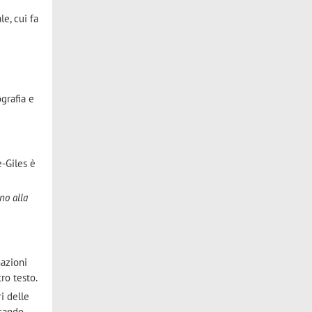
e, cui fa
ografia e
e-Giles è
.
no alla
mazioni
ro testo.
i delle
icando