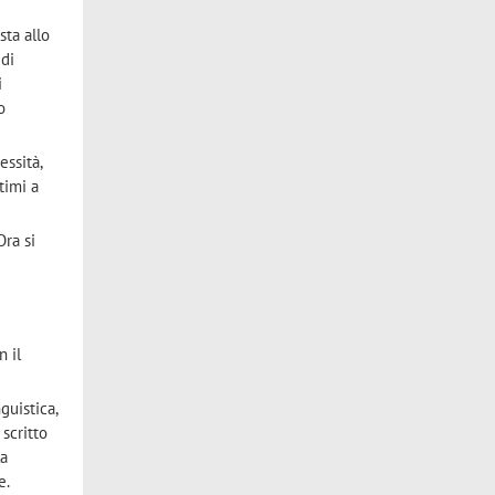
sta allo
 di
i
o
essità,
timi a
Ora si
n il
guistica,
 scritto
la
e.