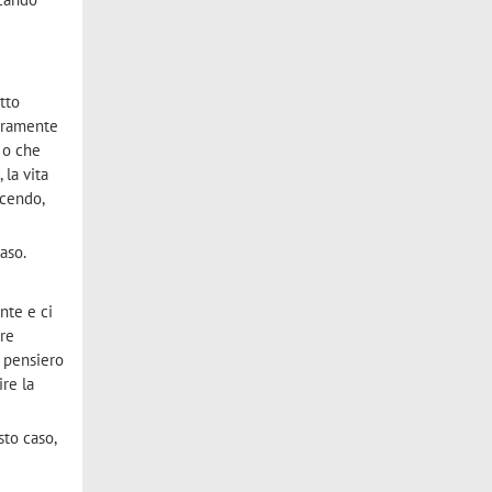
tto
iaramente
 o che
 la vita
acendo,
aso.
nte e ci
are
l pensiero
ire la
sto caso,