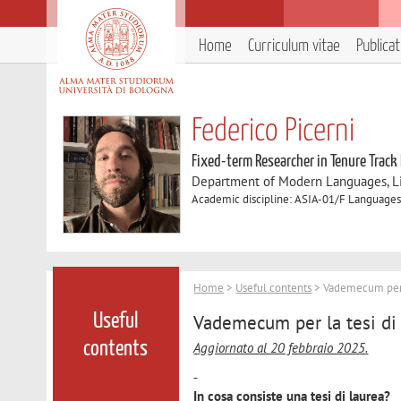
Home
Curriculum vitae
Publica
Federico Picerni
Fixed-term Researcher in Tenure Track
Department of Modern Languages, Lit
Academic discipline: ASIA-01/F Languages 
Home
>
Useful contents
> Vademecum per la
Vademecum per la tesi di 
Useful
contents
Aggiornato al 20 febbraio 2025.
In cosa consiste una tesi di laurea?