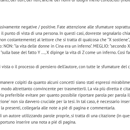
)
ssivamente negative / positive. Fate attenzione alle sfumature soprattu
 il punto di vista di una persona. In questi casi, dovreste segnalarlo ch
n costantemente) al lettore che si tratta di qualcosa che "X sostiene",
 NON: "la vita delle donne in Cina era un inferno". MEGLIO: "secondo X,
sulla base del fatto Y ..., X dipinge la vita di Z come un inferno. Così f
vista o il processo di pensiero dell'autore, con tutte le sfumature del c
imanere colpiti da quanto alcuni concetti siano stati espressi mirabilme
modo altrettanto convincente per trasmetterli. La via più diretta è cit
via preferibile evitare per quanto possibile riportare parola per parola i
one’ non sia davvero cruciale per la tesi. In tal caso, è necessario inser
 la presenti, collegarla alle note a pié di pagina e commentarla.
 un autore utilizzando parole proprie, si tratta di una citazione (in que
pportuno inserire una nota a pié di pagina.