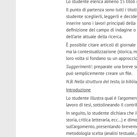
Lo studente elenca almeno 15 titoli (
Il punto di partenza sono tutti i tito
studente sceglierli, leggerli e decider
inserire sono i lavori principali della
definizione del campo di indagine o d
dell’arte attuale della ricerca.
È possibile citare articoli di giornale
ma la contestualizzazione (storica, m
loro volta si fondano su un approcci
Suggerimenti:
preparate una breve sc
può semplicemente creare un file.
N.B. Nella struttura del testo, la biblio
Introduzione
Lo studente illustra qual è l’argoment
lavoro di tesi, sottolineando il contr
In seguito, lo studente dichiara che i
storia, critica letteraria, ecc…) e di
sull’argomento, presentando brevemente
metodologia scelta (analisi testuale, a