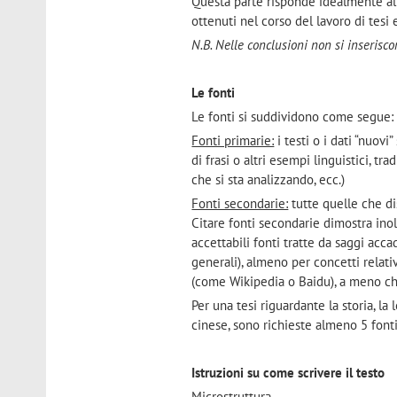
Questa parte risponde idealmente all
ottenuti nel corso del lavoro di tesi e
N.B. Nelle conclusioni non si inserisco
Le fonti
Le fonti si suddividono come segue:
Fonti primarie:
i testi o i dati “nuovi
di frasi o altri esempi linguistici, t
che si sta analizzando, ecc.)
Fonti secondarie:
tutte quelle che di
Citare fonti secondarie dimostra inolt
accettabili fonti tratte da saggi acc
generali), almeno per concetti relati
(come Wikipedia o Baidu), a meno che
Per una tesi riguardante la storia, la 
cinese, sono richieste almeno 5 fonti
Istruzioni su come scrivere il testo
Microstruttura