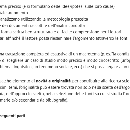
ma preciso (e si formulano delle idee/ipotesi sulle loro cause)
 tale argomento
 analizzano utilizzando la metodologia prescelta
e dei documenti raccolti e dell’analisi condotta
a forma scritta ben strutturata e di facile comprensione per i lettori.
ari affinché il lettore possa riesaminare l'argomento attraverso le fonti 
una trattazione completa ed esaustiva di un macrotema (p. es. “la condi
ce di scegliere un caso di studio molto preciso e molto circoscritto (un’o
blema linguistico, un fenomeno sociale, ecc.) che si possa legare a un 
qualche elemento di
novità e originalità
, per contribuire alla ricerca scien
simi temi, l’originalità può essere trovata non solo nella scelta dell’arg
 nell’approccio scelto, nella selezione delle fonti su cui si studia l’a
imarie e/o secondarie (la bibliografia).
 seguenti parti