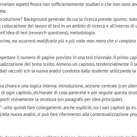
a rivelare aspetti finora non sufficientemente studiati o che non sono an
ata.
roduzione? Background generale da cui la ricerca prende spunto; stat
; collocazione del lavoro di tesi in un ambito di ricerca e all’interno di 
dell’idea di tesi (research questions); metodologia.
prima, ma occorrerà modificarla più e più volte man mano che si completa l
ispettare il numero di pagine previsto in una tesi triennale. Il primo capi
tualizzazione del tema scelto. Almeno un capitolo, tendenzialmente il 
dati raccolti e/o la nuova analisi condotta dallo studente utilizzando la
a chiara e una logica interna: introduzione, sezione centrale (con ulter
o di ogni capitolo, dichiarate di cosa parlerete e poi seguite questa strut
orti visivamente la struttura (un paragrafo per idea principale).
: utile quindi fare collegamenti, anche espliciti, tra i vari capitoli (p. es.
ti/alla nuova analisi, si può fare riferimento alla contestualizzazione pr