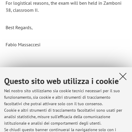
For logistical reasons, the exam will ben held in Zamboni
38, classroom II.
Best Regards,
Fabio Massaccesi
Pubblicato il: 22 luglio 2024
Questo sito web utilizza i cookie
Nel nostro sito utilizziamo sia cookie tecnici necessari per il suo
funzionamento, sia cookie e altri strumenti di tracciamento
Ultimi avvisi
facoltativi che potrai attivare solo con il tuo consenso.
Cookie e altri strumenti di tracciamento facoltativi sono usati per
The class scheduled for Thursday, April 9, for the AMAC course is
analisi statistiche, misure sull'efficacia della comunicazione
cancelled.
istituzionale e analisi dei comportamenti degli utenti.
Pubblicato il: 07 aprile 2026
Se chiudi questo banner continuerai la navigazione solo con i