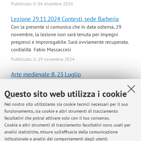
Pubblicato il: 04 dicembre 2024
Lezione 29.11.2024 Contesti, sede Barberia
Con la presente si comunica che in data odierna, 29
novembre, la lezione non sarà tenuta per impegni
pregressi e improrogabile. Sarà ovviamente recuperata.
cordialità Fabio Massaccesi
Pubblicato il: 29 novembre 2024
Arte medievale B, 23 Luglio
L'esame si terrà in via Zamboni 38, Aula II. grazie per
l'attenzione, Fabio Massaccesi
Questo sito web utilizza i cookie
Pubblicato il: 22 luglio 2024
Nel nostro sito utilizziamo sia cookie tecnici necessari per il suo
funzionamento, sia cookie e altri strumenti di tracciamento
MEDIEVAL ART (AMaC) 23 LUGLIO
facoltativi che potrai attivare solo con il tuo consenso.
For logistical reasons, the exam will ben held in Zamboni
Cookie e altri strumenti di tracciamento facoltativi sono usati per
38, classroom II. Best Regards, Fabio Massaccesi
analisi statistiche, misure sull'efficacia della comunicazione
istituzionale e analisi dei comportamenti degli utenti.
Pubblicato il: 22 luglio 2024