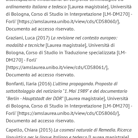
ordinamento italiano e tedesco
[Laurea magistrale], Università
di Bologna, Corso di Studio in Interpretazione [LM-DM270] -
Forli' [https://amslaurea.unibo.it/view/cds/CDS8060/],
Documento ad accesso riservato.
Graziani, Luca (2017)
La revisione nel contesto europeo:
modalità e tecniche
[Laurea magistrale], Università di
Bologna, Corso di Studio in Traduzione specializzata [LM-
DM270] - Forli'
[https://amslaurea.unibo.it/view/cds/CDS8061/],
Documento ad accesso riservato.
Bonfanti, Ilaria (2016)
L'ultima propaganda. Proposta di
sottotitolaggio del notiziario "1. Mai 1989" e del documentario
"Berlin - Hauptstadt der DDR"
[Laurea magistrale], Università
di Bologna, Corso di Studio in Interpretazione [LM-DM270] -
Forli' [https://amslaurea.unibo.it/view/cds/CDS8060/],
Documento ad accesso riservato.
Capello, Chiara (2015)
La cosmesi naturale di Remedia. Ricerca
linguistica per le lingue italiano e tedesco
[Laurea magistrale],