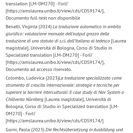
translation [LM-DM270] - Forli'
[https://amslaurea.unibo.it/view/cds/CDS9174/],
Documento full-text non disponibile
Benatti, Virginia (2024)
La traduzione automatica in ambito
giuridico: valutazione manuale dell’output grezzo della
traduzione di uno statuto di s.r.l. dall’italiano al tedesco
[Laurea
magistrale], Università di Bologna, Corso di Studio in
Specialized translation [LM-DM270] - Forli'
[https://amslaurea.unibo.it/view/cds/CDS9174/],
Documento ad accesso riservato.
Colombo, Ludovica (2023)
La traduzione specializzata come
strumento di crescita internazionale: strategie e tecniche per
superare le barriere interculturali. Il case study di Nav System a
Chillventa Nürnberg
[Laurea magistrale], Università di
Bologna, Corso di Studio in Specialized translation [LM-
DM270] - Forli'
[https://amslaurea.unibo.it/view/cds/CDS9174/]
Gorni, Paola (2023)
Die Rechtsübersetzung in Ausbildung und