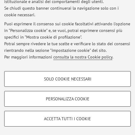
istituzionale e analisi dei comportamenti degli utenti.
Collocazione: S74
Se chiudi questo banner continuerai la navigazione solo con i
Relatore: Wiesmann E.
cookie necessari.
Correlatore: Bertaccini F.
Puoi esprimere il consenso sui cookie facoltativi attivando l'opzione
Parole chiave: N/a
in "Personalizza cookie" e, se vuoi, potrai esprimere consensi più
specifici in "Mostra cookie di profilazione".
7.
Potrai sempre rivedere le tue scelte e verificare lo stato dei consensi
Titolo: Il processo civile: la comparsa di risposta e la
rientrando nella sezione "Impostazione cookie" del sito.
Klageerwiderung a confronto
Per maggiori informazioni
consulta la nostra Cookie policy
.
Autore: Martucci Erminia
Collocazione: S138
COOKIE DI PROFILAZIONE - FACOLTATIVI
Relatore: Wiesmann E.
SOLO COOKIE NECESSARI
Si tratta di cookie utilizzati per analizzare le caratteristiche della navigazione
Correlatore: Bertaccini F.
degli utenti, creare profili in base al loro comportamento sul sito, per analisi
Parole chiave: N/a
di marketing.
PERSONALIZZA COOKIE
Mostra cookie di profilazione
8.
Titolo: Lessicografia specializzata e l'importanza del
Google/Youtube Video
COOKIE TECNICI - NECESSARI
ACCETTA TUTTI I COOKIE
contesto di utilizzo dei termini: proposta per la
Facebook
realizzazione di un dizionario bilingue sui fondi comuni di
Si tratta di cookie tecnici utilizzati, a titolo esemplificativo, per il corretto
Vimeo
funzionamento del sito, salvare le preferenze di navigazione, per il