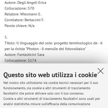
Autore: Degli Angeli Erica
Collocazione: S70
Relatore: Wiesmann E.
Correlatore: Bertaccini F.
Parole chiave: N/a
5.
Titolo: Il linguaggio del sole: progetto terminologico de - it
per la rivista "Photon - il mensile del fotovoltaico"
Autore: Fantasticini Sara
Collocazione: S174
Relatore: Bertaccini F.
Correlatore: Wiesmann E.
Questo sito web utilizza i cookie
Parole chiave: N/a
Nel nostro sito utilizziamo sia cookie tecnici necessari per il suo
funzionamento, sia cookie e altri strumenti di tracciamento
6.
facoltativi che potrai attivare solo con il tuo consenso.
Titolo: Le collocazioni dei principali termini del diritto
Cookie e altri strumenti di tracciamento facoltativi sono usati per
tributario
analisi statistiche, misure sull'efficacia della comunicazione
Autore: Franco Teresa Giuseppina