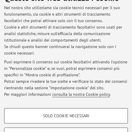
73763 - AFPG - LABORATORIO DI FOTOGRAFIA II -
Nel nostro sito utilizziamo sia cookie tecnici necessari per il suo
4 CFU - 4 cfu
funzionamento, sia cookie e altri strumenti di tracciamento
facoltativi che potrai attivare solo con il tuo consenso.
Docente:
Massimo Sordi
Cookie e altri strumenti di tracciamento facoltativi sono usati per
Campus:
Cesena
analisi statistiche, misure sull'efficacia della comunicazione
Corso:
Laurea Magistrale a Ciclo Unico in Architettura
istituzionale e analisi dei comportamenti degli utenti.
Se chiudi questo banner continuerai la navigazione solo con i
cookie necessari.
Puoi esprimere il consenso sui cookie facoltativi attivando l'opzione
in "Personalizza cookie" e, se vuoi, potrai esprimere consensi più
Ultimi avvisi
specifici in "Mostra cookie di profilazione".
Potrai sempre rivedere le tue scelte e verificare lo stato dei consensi
Al momento non sono presenti avvisi.
rientrando nella sezione "Impostazione cookie" del sito.
Per maggiori informazioni
consulta la nostra Cookie policy
.
COOKIE DI PROFILAZIONE - FACOLTATIVI
SOLO COOKIE NECESSARI
Si tratta di cookie utilizzati per analizzare le caratteristiche della navigazione
Area riservata
degli utenti, creare profili in base al loro comportamento sul sito, per analisi
Accedi tramite
login
per gestire tutti i contenuti del sito.
di marketing.