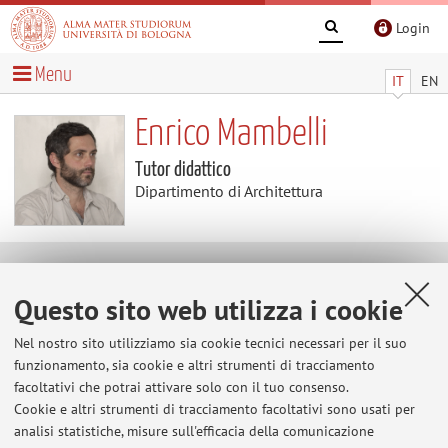
Login
Menu
IT
EN
Enrico Mambelli
Tutor didattico
Dipartimento di Architettura
Avvisi
Questo sito web utilizza i cookie
Al momento non sono presenti avvisi.
Nel nostro sito utilizziamo sia cookie tecnici necessari per il suo
funzionamento, sia cookie e altri strumenti di tracciamento
facoltativi che potrai attivare solo con il tuo consenso.
Cookie e altri strumenti di tracciamento facoltativi sono usati per
Area riservata
analisi statistiche, misure sull'efficacia della comunicazione
Accedi tramite
login
per gestire tutti i contenuti del sito.