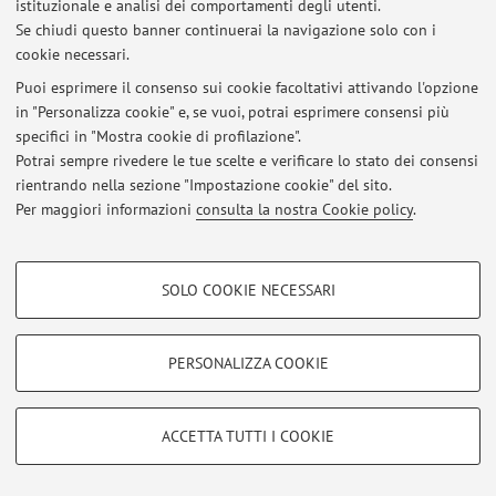
istituzionale e analisi dei comportamenti degli utenti.
Se chiudi questo banner continuerai la navigazione solo con i
cookie necessari.
© 2026 - ALMA MATER STUDIORUM - Università di Bologna - Via
Puoi esprimere il consenso sui cookie facoltativi attivando l'opzione
Zamboni, 33 - 40126 Bologna - Partita IVA: 01131710376
in "Personalizza cookie" e, se vuoi, potrai esprimere consensi più
Privacy
|
Note legali
|
Impostazioni Cookie
specifici in "Mostra cookie di profilazione".
Potrai sempre rivedere le tue scelte e verificare lo stato dei consensi
rientrando nella sezione "Impostazione cookie" del sito.
Per maggiori informazioni
consulta la nostra Cookie policy
.
COOKIE DI PROFILAZIONE - FACOLTATIVI
SOLO COOKIE NECESSARI
Si tratta di cookie utilizzati per analizzare le caratteristiche della navigazione
degli utenti, creare profili in base al loro comportamento sul sito, per analisi
di marketing.
PERSONALIZZA COOKIE
Mostra cookie di profilazione
Google/Youtube Video
COOKIE TECNICI - NECESSARI
ACCETTA TUTTI I COOKIE
Facebook
Si tratta di cookie tecnici utilizzati, a titolo esemplificativo, per il corretto
Vimeo
funzionamento del sito, salvare le preferenze di navigazione, per il