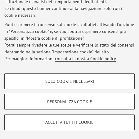
istituzionale e analisi dei comportamenti degli utenti.
Al momento non sono presenti avvisi.
Se chiudi questo banner continuerai la navigazione solo con i
cookie necessari.
Puoi esprimere il consenso sui cookie facoltativi attivando l'opzione
in "Personalizza cookie" e, se vuoi, potrai esprimere consensi più
specifici in "Mostra cookie di profilazione".
Area riservata
Potrai sempre rivedere le tue scelte e verificare lo stato dei consensi
Accedi tramite
login
per gestire tutti i contenuti del sito.
rientrando nella sezione "Impostazione cookie" del sito.
Per maggiori informazioni
consulta la nostra Cookie policy
.
© 2026 - ALMA MATER STUDIORUM - Università di Bologna - Via
COOKIE DI PROFILAZIONE - FACOLTATIVI
Zamboni, 33 - 40126 Bologna - Partita IVA: 01131710376
SOLO COOKIE NECESSARI
Privacy
|
Note legali
|
Impostazioni Cookie
Si tratta di cookie utilizzati per analizzare le caratteristiche della navigazione
degli utenti, creare profili in base al loro comportamento sul sito, per analisi
di marketing.
PERSONALIZZA COOKIE
Mostra cookie di profilazione
Google/Youtube Video
COOKIE TECNICI - NECESSARI
ACCETTA TUTTI I COOKIE
Facebook
Si tratta di cookie tecnici utilizzati, a titolo esemplificativo, per il corretto
Vimeo
funzionamento del sito, salvare le preferenze di navigazione, per il