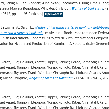
rtí, Sònia; Mullan, Siobhan; Ashe, Sean; Cecchinato, Giulia; Lima, Eliana
; Zanna, Martina Benedetta; Winckler, Christoph
,
Welfare of beef cattle
, «
e9518, pp. 1 - 195 [articolo]
Open Access
 Beltrame, A.; Sardi, L.
,
Welfare of fattening cattle: Preliminary field-base
ntre and a conventional unit
, in: Abstracts Book - Mediterranean Federa
 27th International Congress, 2025(atti di: 27th International Congress
tion for Health and Production of Ruminants), Bologna (Italy), Septem
lvarez, Julio; Boklund, Anette; Dippel, Sabine; Dorea, Fernanda; Figuerol
el Angel; Nannoni, Eleonora; Nonno, Romolo; Riber, Anja; Stahl, Karl;
rmann; Tuyttens, Frank; Winckler, Christoph; Raj, Mohan; Velarde, Anto
; Michel, Virginie
,
Welfare of horses at slaughter
, «EFSA JOURNAL», 2025
lvarez, Julio; Boklund, Anette; Dippel, Sabine; Dorea, Fernanda; Figuerol
el Angel; Nannoni, Eleonora; Nonno, Romolo; Riber, Anja; Stahl, Karl;
rmann; Tuyttens, Frank; Winckler, Christoph; Raj, Mohan; Velarde, Anto