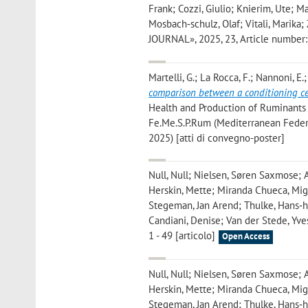
Frank; Cozzi, Giulio; Knierim, Ute; Ma
Mosbach‐schulz, Olaf; Vitali, Marika
JOURNAL», 2025, 23, Article number: 
Martelli, G.; La Rocca, F.; Nannoni, E.;
comparison between a conditioning ce
Health and Production of Ruminants -
Fe.Me.S.P.Rum (Mediterranean Federa
2025) [atti di convegno-poster]
Null, Null; Nielsen, Søren Saxmose; A
Herskin, Mette; Miranda Chueca, Migu
Stegeman, Jan Arend; Thulke, Hans‐he
Candiani, Denise; Van der Stede, Yves
1 - 49 [articolo]
Open Access
Null, Null; Nielsen, Søren Saxmose; A
Herskin, Mette; Miranda Chueca, Migu
Stegeman, Jan Arend; Thulke, Hans‐he