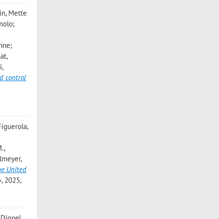
kin, Mette
molo;
anne;
at,
i,
d control
Figuerola,
;
.,
velmeyer
,
the United
, 2025,
 Dippel,