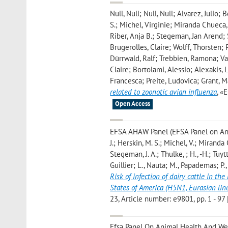
Null, Null; Null, Null; Alvarez, Julio
S.; Michel, Virginie; Miranda Chuec
Riber, Anja B.; Stegeman, Jan Arend; 
Brugerolles, Claire; Wolff, Thorsten;
Dürrwald, Ralf; Trebbien, Ramona; Van
Claire; Bortolami, Alessio; Alexakis, 
Francesca; Preite, Ludovica; Grant, M
related to zoonotic avian influenza
, «
Open Access
EFSA AHAW Panel (EFSA Panel on Animal
J.; Herskin, M. S.; Michel, V.; Miranda 
Stegeman, J. A.; Thulke, ; H., -H.; Tuy
Guillier; L., Nauta; M., Papademas; P.
Risk of infection of dairy cattle in t
States of America (H5N1, Eurasian li
23, Article number: e9801, pp. 1 - 97 
Efsa Panel On Animal Health And Welf