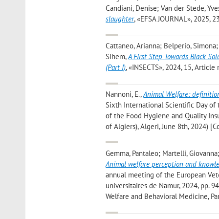
Candiani, Denise; Van der Stede, Yves
slaughter
, «EFSA JOURNAL», 2025, 23,
Cattaneo, Arianna; Belperio, Simona;
Sihem
,
A First Step Towards Black Sol
(Part I)
, «INSECTS», 2024, 15, Article 
Nannoni, E.
,
Animal Welfare: definitio
Sixth International Scientific Day of 
of the Food Hygiene and Quality In
of Algiers), Algeri, June 8th, 2024) [
Gemma, Pantaleo; Martelli, Giovanna;
Animal welfare perception and knowle
annual meeting of the European Vete
universitaires de Namur, 2024, pp. 9
Welfare and Behavioral Medicine, Par