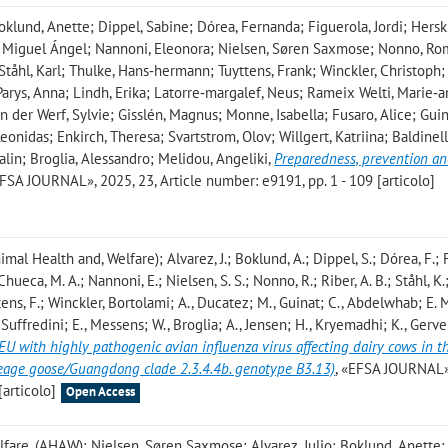
; Boklund, Anette; Dippel, Sabine; Dórea, Fernanda; Figuerola, Jordi; Hers
a, Miguel Ángel; Nannoni, Eleonora; Nielsen, Søren Saxmose; Nonno, Ro
Ståhl, Karl; Thulke, Hans‐hermann; Tuyttens, Frank; Winckler, Christoph;
 Parys, Anna; Lindh, Erika; Latorre‐margalef, Neus; Rameix Welti, Marie‐
 der Werf, Sylvie; Gisslén, Magnus; Monne, Isabella; Fusaro, Alice; Guin
Leonidas; Enkirch, Theresa; Svartstrom, Olov; Willgert, Katriina; Baldinell
alin; Broglia, Alessandro; Melidou, Angeliki
,
Preparedness, prevention an
EFSA JOURNAL», 2025, 23, Article number: e9191, pp. 1 - 109 [articolo]
 Health and, Welfare); Alvarez, J.; Boklund, A.; Dippel, S.; Dórea, F.; 
Chueca, M. A.; Nannoni, E.; Nielsen, S. S.; Nonno, R.; Riber, A. B.; Ståhl, K.
ttens, F.; Winckler, Bortolami; A., Ducatez; M., Guinat; C., Abdelwhab; E. M
, Suffredini; E., Messens; W., Broglia; A., Jensen; H., Kryemadhi; K., Ger
he EU with highly pathogenic avian influenza virus affecting dairy cows in 
neage goose/Guangdong clade 2.3.4.4b. genotype B3.13)
, «EFSA JOURNAL»
[articolo]
Open Access
are, (AHAW); Nielsen, Søren Saxmose; Alvarez, Julio; Boklund, Anette;