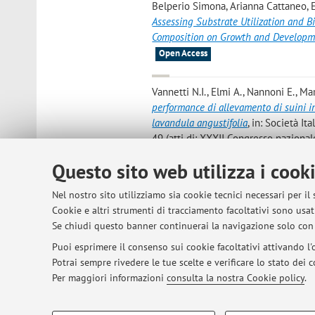
Belperio Simona, Arianna Cattaneo,
Assessing Substrate Utilization and Bio
Composition on Growth and Developm
Open Access
Vannetti N.I., Elmi A., Nannoni E., Mar
performance di allevamento di suini i
lavandula angustifolia
, in: Società It
49 (atti di: XXXII Congresso nazional
Questo sito web utilizza i cook
S. Belperio, G. Martelli, M. Meneguz, E
larvae improve postweaned piglets' we
Nel nostro sito utilizziamo sia cookie tecnici necessari per il
Federation of Animal Science, Rome, 
Cookie e altri strumenti di tracciamento facoltativi sono usati
of the European Federation of Anima
Se chiudi questo banner continuerai la navigazione solo con 
Puoi esprimere il consenso sui cookie facoltativi attivando l'o
Potrai sempre rivedere le tue scelte e verificare lo stato dei
1
2
3
4
5
Per maggiori informazioni
consulta la nostra Cookie policy
.