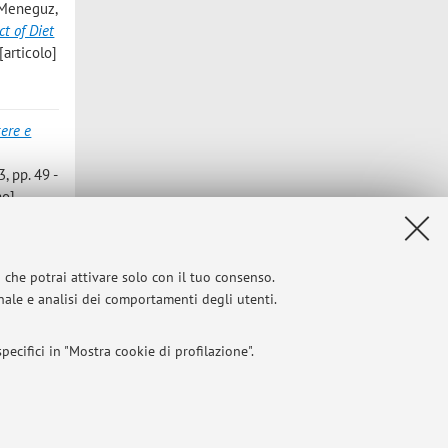
o Meneguz
,
ct of Diet
[articolo]
ere e
, pp. 49 -
no]
 fly live
European
i che potrai attivare solo con il tuo consenso.
al Meeting
onale e analisi dei comportamenti degli utenti.
ecifici in "Mostra cookie di profilazione".