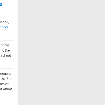
an
abbou,
egimes
s of the
ific Day
 School
Eleonora
,
f the 6th
resses
 of Animal