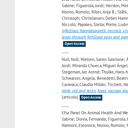
Sabine; Figuerola, Jordi; Herskin, M
Nonno, Romolo; Riber, Anja B.; Ståhl
Christoph; Christiansen, Debes Hamm
Niccolò; Papaleo, Stella; Preite, Lud
infectious haematopoietic necrosis vi
areas through fertilised eggs and ga
Open Access
Null, Null; Nielsen, Søren Saxmose; Á
Jordi; Miranda Chueca, Miguel Ángel; 
Stegeman, Jan Arend; Thulke, Hans‐he
Schwarzer, Angela; Benedetti, Beatri
Caravaca, Claudia Millán; Tirchett, Ne
mink, red and Arctic foxes, raccoon do
[articolo]
Open Access
Efsa Panel On Animal Health And Welf
Sabine; Dorea, Fernanda; Figuerola, 
Nannoni, Eleonora; Nonno, Romolo; Ri