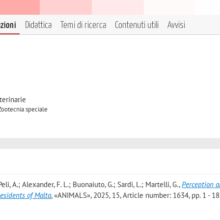
azioni
Didattica
Temi di ricerca
Contenuti utili
Avvisi
terinarie
 Zootecnia speciale
li, A.; Alexander, F. L.; Buonaiuto, G.; Sardi, L.; Martelli, G.
,
Perception 
esidents of Malta
, «ANIMALS», 2025, 15, Article number: 1634, pp. 1 - 18