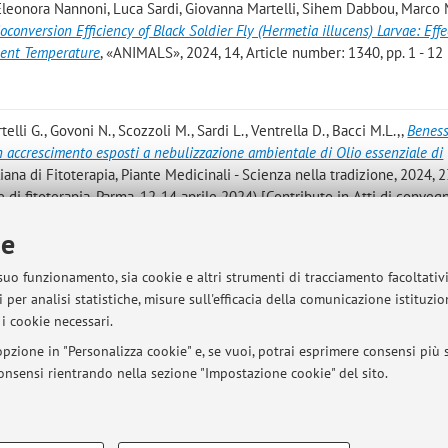
 Eleonora Nannoni, Luca Sardi, Giovanna Martelli, Sihem Dabbou, Marc
conversion Efficiency of Black Soldier Fly (Hermetia illucens) Larvae: Effe
ent Temperature
, «ANIMALS», 2024, 14, Article number: 1340, pp. 1 - 12 
telli G., Govoni N., Scozzoli M., Sardi L., Ventrella D., Bacci M.L.,
,
Beness
n accrescimento esposti a nebulizzazione ambientale di Olio essenziale di
aliana di Fitoterapia, Piante Medicinali - Scienza nella tradizione, 2024, 23
e di fitoterapia, Parma, 12-14 aprile 2024) [Contributo in Atti di conveg
ie
. Nannoni, D. Ventrella, N. I. Vannetti, N. Govoni, L. Sardi
,
Can black soldier
lfare?
, in: EAAP, Book of Abstracts of the 75th Annual Meeting of the 
 suo funzionamento, sia cookie e altri strumenti di tracciamento facoltativ
EAAP, 2024, Book of Abstracts No. 34, pp. 487 - 487 (atti di: 75th Annu
 per analisi statistiche, misure sull'efficacia della comunicazione istituzi
l Science, Florence, 1-5 September 2024) [atti di convegno-poster]
i cookie necessari.
pzione in "Personalizza cookie" e, se vuoi, potrai esprimere consensi più sp
 consensi rientrando nella sezione "Impostazione cookie" del sito.