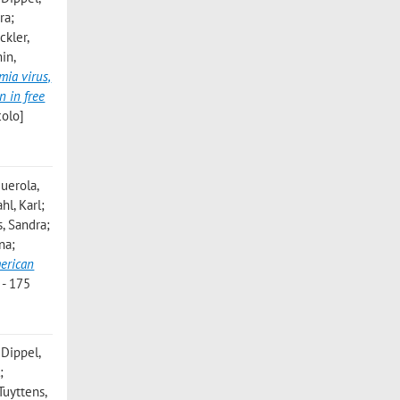
ra;
ckler,
in,
mia virus,
n in free
colo]
guerola,
hl, Karl;
, Sandra;
na;
merican
 - 175
 Dippel,
;
Tuyttens,