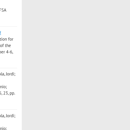
;
EFSA
d
tion for
 of the
ber 4-6,
a, Jordi;
nio;
, 23, pp.
a, Jordi;
nio;