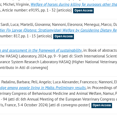
; Michel, Virginie
,
Welfare of horses during killing for purposes other th
 Article number: e9195, pp. 1 - 32 [articolo]
Open Access
 Sardi, Luca; Martelli, Giovanna; Nannoni, Eleonora; Meneguz, Marco; D
dier Fly Larvae (Diptera: Stratiomyidae) Welfare by Considering Dietary R
number: 817, pp. 1 - 15 [articolo]
Open Access
n and assessment in the framework of sustainability
, in: Book of abstract
the HASAQ Laboratory, 2024, pp. 9 - 9 (atti di: Sixth International Scient
surance System Research Laboratory HASAQ (Higher National Veterinary
Contributo in Atti di convegno]
 Padalino, Barbara; Peli, Angelo; Luca Alexander, Francesco; Nannoni, 
dge among people living in Malta. Preliminary results
, in: Proceedings o
rinary Congress of Behavioural Medicine and Animal Welfare, Namur, P
4 - 94 (atti di: 6th Annual Meeting of the European Veterinary Congress
is, France, 3-4 October 2024) [atti di convegno-poster]
Open Access