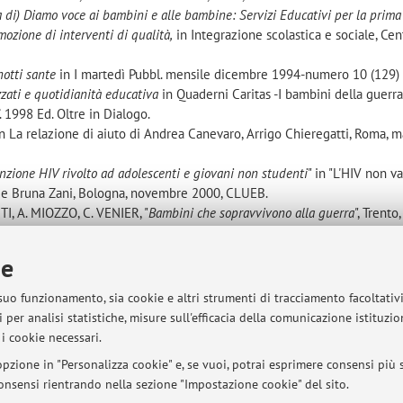
 di) Diamo voce ai bambini e alle bambine: Servizi Educativi per la prima 
mozione di interventi di qualità,
in Integrazione scolastica e sociale, Cen
notti sante
in I martedì Pubbl. mensile dicembre 1994-numero 10 (129) 
zati e quotidianità educativa
in Quaderni Caritas -I bambini della guerra
. 1998 Ed. Oltre in Dialogo.
 in La relazione di aiuto di Andrea Canevaro, Arrigo Chieregatti, Roma, 
nzione HIV rivolto ad adolescenti e giovani non studenti
" in "L'HIV non va
ni e Bruna Zani, Bologna, novembre 2000, CLUEB.
, A. MIOZZO, C. VENIER, "
Bambini che sopravvivono alla guerra
", Trento
, E. MALAGUTI, V. BALDINI "
Le professioni di aiuto
", CD ROM prodotto d
ie
ersità degli Studi di Bologna-, 2001.
 suo funzionamento, sia cookie e altri strumenti di tracciamento facoltativ
 per analisi statistiche, misure sull'efficacia della comunicazione istituzi
i cookie necessari.
sità di Bologna - Via Zamboni, 33 - 40126 Bologna - Partita IVA: 01131710376
pzione in "Personalizza cookie" e, se vuoi, potrai esprimere consensi più sp
 consensi rientrando nella sezione "Impostazione cookie" del sito.