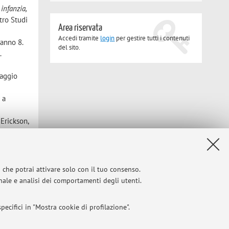
infanzia,
tro Studi
Area riservata
Accedi tramite
login
per gestire tutti i contenuti
anno 8.
del sito.
.
maggio
 a
, Erickson,
alla
i che potrai attivare solo con il tuo consenso.
onale e analisi dei comportamenti degli utenti.
Privacy
|
Note legali
|
Impostazioni Cookie
ecifici in "Mostra cookie di profilazione".