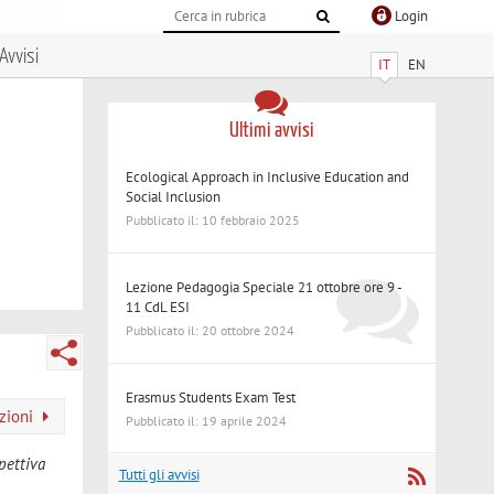
Login
Avvisi
IT
EN
Ultimi avvisi
Ecological Approach in Inclusive Education and
Social Inclusion
Pubblicato il: 10 febbraio 2025
Lezione Pedagogia Speciale 21 ottobre ore 9 -
11 CdL ESI
Pubblicato il: 20 ottobre 2024
Erasmus Students Exam Test
azioni
Pubblicato il: 19 aprile 2024
pettiva
Tutti gli avvisi