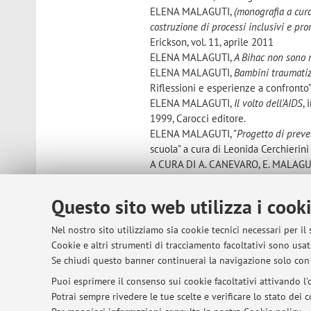
ELENA MALAGUTI,
(monografia a cura
costruzione di processi inclusivi e pro
Erickson, vol. 11, aprile 2011
ELENA MALAGUTI,
A Bihac non sono 
ELENA MALAGUTI,
Bambini traumatiz
Riflessioni e esperienze a confronto”
ELENA MALAGUTI,
Il volto dell'AIDS
,
1999, Carocci editore.
ELENA MALAGUTI, "
Progetto di preve
scuola" a cura di Leonida Cerchieri
A CURA DI A. CANEVARO, E. MALAGUTI
2001.
A CURA DI A. CANEVARO, E. COCEVER
Questo sito web utilizza i cook
Cattedra di Pedagogia Speciale - Univ
Nel nostro sito utilizziamo sia cookie tecnici necessari per il
Cookie e altri strumenti di tracciamento facoltativi sono usati
Se chiudi questo banner continuerai la navigazione solo con 
© 2026 - ALMA MATER STUDIORUM - Univer
Puoi esprimere il consenso sui cookie facoltativi attivando l'o
Potrai sempre rivedere le tue scelte e verificare lo stato dei