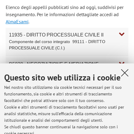
Elenco degli appelli pubblicati sino ad oggi, suddivisi per
insegnamento. Per le informazioni dettagliate accedi ad
AlmaEsami
.
11935 - DIRITTO PROCESSUALE CIVILE II
Componente del corso integrato
99111 - DIRITTO
PROCESSUALE CIVILE (C.I.)
B5038 - NEGOZIAZIONE E MEDIAZIONE
Questo sito web utilizza i cookie
Nel nostro sito utilizziamo sia cookie tecnici necessari per il suo
Ultimi avvisi
funzionamento, sia cookie e altri strumenti di tracciamento
facoltativi che potrai attivare solo con il tuo consenso.
Esiti prove scritte di Diritto processuale civile II tenutesi a Ravenna
Cookie e altri strumenti di tracciamento facoltativi sono usati per
in data 15.7.2026
analisi statistiche, misure sull'efficacia della comunicazione
Pubblicato il: 15 luglio 2026
istituzionale e analisi dei comportamenti degli utenti.
Se chiudi questo banner continuerai la navigazione solo con i
Esiti prove scritte di Diritto processuale civile II tenutesi a Ravenna
cookie necessari.