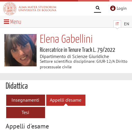
Login
Menu
IT
EN
Elena Gabellini
Ricercatrice in Tenure Track L. 79/2022
Dipartimento di Scienze Giuridiche
Settore scientifico disciplinare: GIUR-12/A Diritto
processuale civile
Didattica
Insegnamenti
Appelli d'esame
Tesi
Appelli d'esame