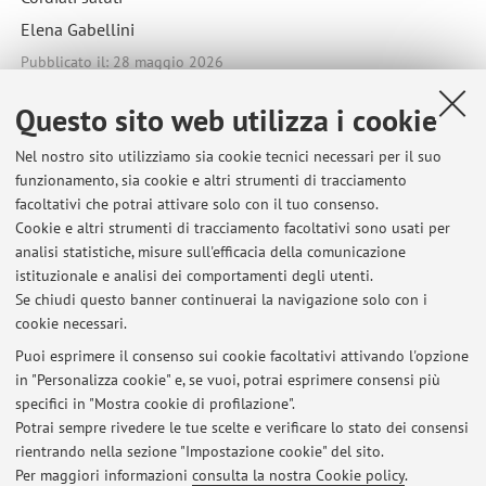
Elena Gabellini
Pubblicato il: 28 maggio 2026
Questo sito web utilizza i cookie
Nel nostro sito utilizziamo sia cookie tecnici necessari per il suo
Ultimi avvisi
funzionamento, sia cookie e altri strumenti di tracciamento
facoltativi che potrai attivare solo con il tuo consenso.
Esiti prove scritte di Diritto processuale civile II tenutesi a Ravenna
Cookie e altri strumenti di tracciamento facoltativi sono usati per
in data 15.7.2026
analisi statistiche, misure sull'efficacia della comunicazione
Pubblicato il: 15 luglio 2026
istituzionale e analisi dei comportamenti degli utenti.
Se chiudi questo banner continuerai la navigazione solo con i
Esiti prove scritte di Diritto processuale civile II tenutesi a Ravenna
cookie necessari.
in data 17.6.2026
Pubblicato il: 18 giugno 2026
Puoi esprimere il consenso sui cookie facoltativi attivando l'opzione
in "Personalizza cookie" e, se vuoi, potrai esprimere consensi più
specifici in "Mostra cookie di profilazione".
Esiti prove scritte di Diritto processuale civile II tenutesi a Ravenna
in data 26.5.2026
Potrai sempre rivedere le tue scelte e verificare lo stato dei consensi
Pubblicato il: 28 maggio 2026
rientrando nella sezione "Impostazione cookie" del sito.
Per maggiori informazioni
consulta la nostra Cookie policy
.