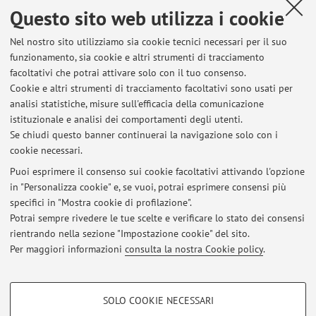
Orario di ricevimento
Questo sito web utilizza i cookie
Lunedì: ore 18:30.
Nel nostro sito utilizziamo sia cookie tecnici necessari per il suo
Mura Anteo Zamboni, 7.
funzionamento, sia cookie e altri strumenti di tracciamento
facoltativi che potrai attivare solo con il tuo consenso.
Stanza 208.
Cookie e altri strumenti di tracciamento facoltativi sono usati per
Secondo Piano.
analisi statistiche, misure sull'efficacia della comunicazione
Si prega di avvisare il docente utilizzando la seguente email:
istituzionale e analisi dei comportamenti degli utenti.
edoardo.mollona@unibo.it
Se chiudi questo banner continuerai la navigazione solo con i
cookie necessari.
Puoi esprimere il consenso sui cookie facoltativi attivando l'opzione
in "Personalizza cookie" e, se vuoi, potrai esprimere consensi più
Ultimi avvisi
specifici in "Mostra cookie di profilazione".
MODALITA' DI REGISTRAZIONE DEL VOTO
Potrai sempre rivedere le tue scelte e verificare lo stato dei consensi
Pubblicato il: 28 gennaio 2013
rientrando nella sezione "Impostazione cookie" del sito.
Per maggiori informazioni
consulta la nostra Cookie policy
.
Tutti gli avvisi
COOKIE DI PROFILAZIONE - FACOLTATIVI
SOLO COOKIE NECESSARI
Area riservata
Si tratta di cookie utilizzati per analizzare le caratteristiche della navigazione