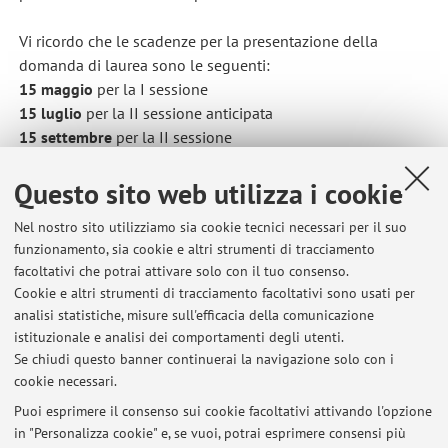
Vi ricordo che le scadenze per la presentazione della
domanda di laurea sono le seguenti:
15 maggio
per la I sessione
15 luglio
per la II sessione anticipata
15 settembre
per la II sessione
15 gennaio
per la III sessione
Questo sito web utilizza i cookie
Ne consegue che le scadenze per la presentazione almeno
Nel nostro sito utilizziamo sia cookie tecnici necessari per il suo
dell’indice e della bibliografia sono:
funzionamento, sia cookie e altri strumenti di tracciamento
15 marzo
per la I sessione
facoltativi che potrai attivare solo con il tuo consenso.
15 maggio
per la II sessione anticipata
Cookie e altri strumenti di tracciamento facoltativi sono usati per
15 luglio
per la II sessione
analisi statistiche, misure sull'efficacia della comunicazione
15 novembre
per la III sessione
istituzionale e analisi dei comportamenti degli utenti.
Se chiudi questo banner continuerai la navigazione solo con i
cookie necessari.
Puoi esprimere il consenso sui cookie facoltativi attivando l'opzione
in "Personalizza cookie" e, se vuoi, potrai esprimere consensi più
Ultimi avvisi