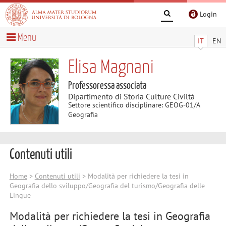
Login
Menu
IT
EN
Elisa Magnani
Professoressa associata
Dipartimento di Storia Culture Civiltà
Settore scientifico disciplinare: GEOG-01/A
Geografia
Contenuti utili
Home
>
Contenuti utili
> Modalità per richiedere la tesi in
Geografia dello sviluppo/Geografia del turismo/Geografia delle
Lingue
Modalità per richiedere la tesi in Geografia