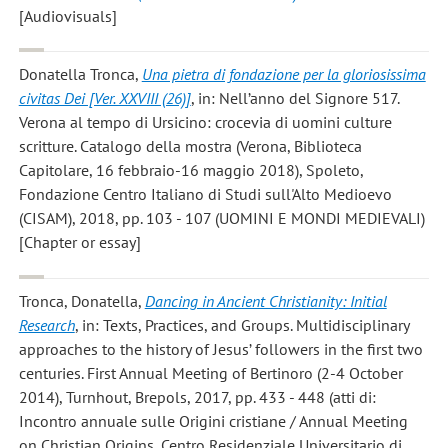
[Audiovisuals]
Donatella Tronca
,
Una pietra di fondazione per la gloriosissima
civitas Dei [Ver. XXVIII (26)]
, in: Nell’anno del Signore 517.
Verona al tempo di Ursicino: crocevia di uomini culture
scritture. Catalogo della mostra (Verona, Biblioteca
Capitolare, 16 febbraio-16 maggio 2018), Spoleto,
Fondazione Centro Italiano di Studi sull'Alto Medioevo
(CISAM), 2018, pp. 103 - 107 (UOMINI E MONDI MEDIEVALI)
[Chapter or essay]
Tronca, Donatella
,
Dancing in Ancient Christianity: Initial
Research
, in: Texts, Practices, and Groups. Multidisciplinary
approaches to the history of Jesus’ followers in the first two
centuries. First Annual Meeting of Bertinoro (2-4 October
2014), Turnhout, Brepols, 2017, pp. 433 - 448 (atti di:
Incontro annuale sulle Origini cristiane / Annual Meeting
on Christian Origins, Centro Residenziale Universitario di