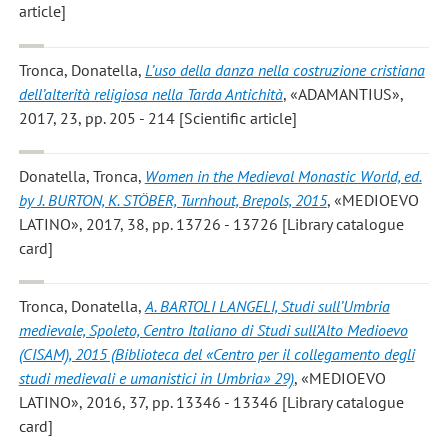
article]
Tronca, Donatella
,
L’uso della danza nella costruzione cristiana
dell’alterità religiosa nella Tarda Antichità
, «ADAMANTIUS»,
2017, 23, pp. 205 - 214 [Scientific article]
Donatella, Tronca
,
Women in the Medieval Monastic World, ed.
by J. BURTON, K. STÖBER, Turnhout, Brepols, 2015
, «MEDIOEVO
LATINO», 2017, 38, pp. 13726 - 13726 [Library catalogue
card]
Tronca, Donatella
,
A. BARTOLI LANGELI, Studi sull’Umbria
medievale, Spoleto, Centro Italiano di Studi sull’Alto Medioevo
(CISAM), 2015 (Biblioteca del «Centro per il collegamento degli
studi medievali e umanistici in Umbria» 29)
, «MEDIOEVO
LATINO», 2016, 37, pp. 13346 - 13346 [Library catalogue
card]