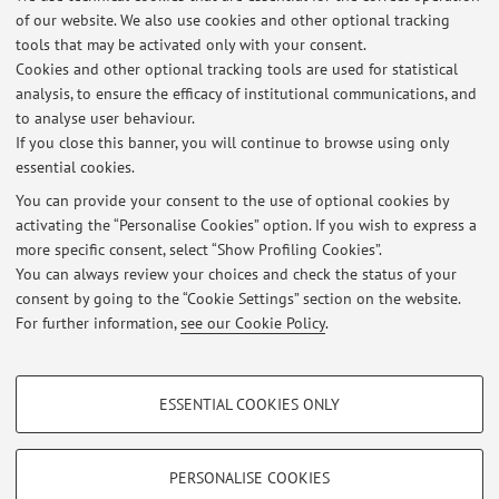
Come utilizzare le risorse digitali per la ricerca e l’identificazione
of our website. We also use cookies and other optional tracking
delle fonti storiche
tools that may be activated only with your consent.
Published on: September 01 2025
Cookies and other optional tracking tools are used for statistical
analysis, to ensure the efficacy of institutional communications, and
View all
to analyse user behaviour.
If you close this banner, you will continue to browse using only
essential cookies.
Highlights
You can provide your consent to the use of optional cookies by
activating the “Personalise Cookies” option. If you wish to express a
Labariani
more specific consent, select “Show Profiling Cookies”.
You can always review your choices and check the status of your
Eurythmia
consent by going to the “Cookie Settings” section on the website.
For further information,
see our Cookie Policy
.
New Words
PROFILING COOKIES - OPTIONAL
ESSENTIAL COOKIES ONLY
These cookies are used to analyse user browsing patterns, create user profiles
Restricted area
based on browsing behaviour, and for marketing analysis.
Login
to manage all website contents.
Show profiling cookies
PERSONALISE COOKIES