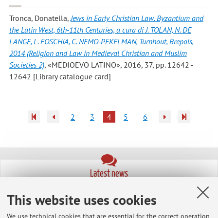
Tronca, Donatella
,
Jews in Early Christian Law. Byzantium and
the Latin West, 6th-11th Centuries, a cura di J. TOLAN, N. DE
LANGE, L. FOSCHIA, C. NEMO-PEKELMAN, Turnhout, Brepols,
2014 (Religion and Law in Medieval Christian and Muslim
Societies 2)
, «MEDIOEVO LATINO», 2016, 37, pp. 12642 -
12642 [Library catalogue card]
2
3
4
5
6
Latest news
Summer School - Medical Humanities
This website uses cookies
Published on: July 20 2026
We use technical cookies that are essential for the correct operation