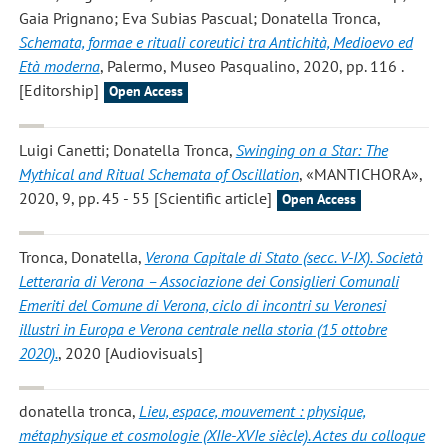
Gaia Prignano; Eva Subias Pascual; Donatella Tronca,
Schemata, formae e rituali coreutici tra Antichità, Medioevo ed
Età moderna
, Palermo, Museo Pasqualino, 2020, pp. 116 .
[Editorship]
Open Access
Luigi Canetti; Donatella Tronca
,
Swinging on a Star: The
Mythical and Ritual Schemata of Oscillation
, «MANTICHORA»,
2020, 9, pp. 45 - 55 [Scientific article]
Open Access
Tronca, Donatella
,
Verona Capitale di Stato (secc. V-IX). Società
Letteraria di Verona – Associazione dei Consiglieri Comunali
Emeriti del Comune di Verona, ciclo di incontri su Veronesi
illustri in Europa e Verona centrale nella storia (15 ottobre
2020).
, 2020 [Audiovisuals]
donatella tronca
,
Lieu, espace, mouvement : physique,
métaphysique et cosmologie (XIIe-XVIe siècle). Actes du colloque