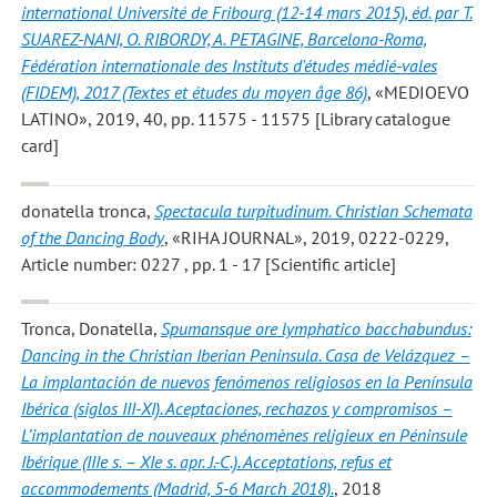
international Université de Fribourg (12-14 mars 2015), éd. par T.
SUAREZ-NANI, O. RIBORDY, A. PETAGINE, Barcelona-Roma,
Fédération internationale des Instituts d'études médié-vales
(FIDEM), 2017 (Textes et études du moyen âge 86)
, «MEDIOEVO
LATINO», 2019, 40, pp. 11575 - 11575 [Library catalogue
card]
donatella tronca
,
Spectacula turpitudinum. Christian Schemata
of the Dancing Body
, «RIHA JOURNAL», 2019, 0222-0229,
Article number: 0227 , pp. 1 - 17 [Scientific article]
Tronca, Donatella
,
Spumansque ore lymphatico bacchabundus:
Dancing in the Christian Iberian Peninsula. Casa de Velázquez –
La implantación de nuevos fenómenos religiosos en la Península
Ibérica (siglos III-XI). Aceptaciones, rechazos y compromisos –
L’implantation de nouveaux phénomènes religieux en Péninsule
Ibérique (IIIe s. – XIe s. apr. J.-C.). Acceptations, refus et
accommodements (Madrid, 5-6 March 2018).
, 2018