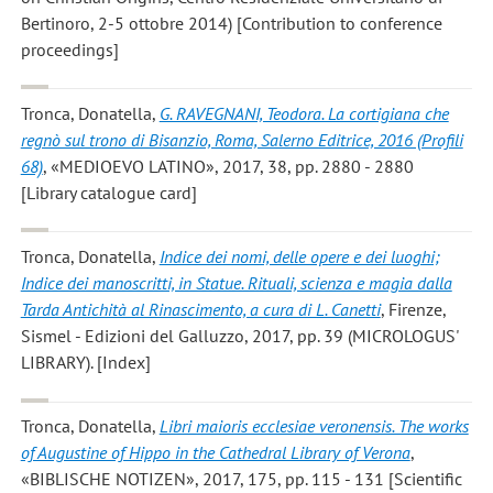
Bertinoro, 2-5 ottobre 2014) [Contribution to conference
proceedings]
Tronca, Donatella
,
G. RAVEGNANI, Teodora. La cortigiana che
regnò sul trono di Bisanzio, Roma, Salerno Editrice, 2016 (Profili
68)
, «MEDIOEVO LATINO», 2017, 38, pp. 2880 - 2880
[Library catalogue card]
Tronca, Donatella
,
Indice dei nomi, delle opere e dei luoghi;
Indice dei manoscritti, in Statue. Rituali, scienza e magia dalla
Tarda Antichità al Rinascimento, a cura di L. Canetti
, Firenze,
Sismel - Edizioni del Galluzzo, 2017, pp. 39 (MICROLOGUS'
LIBRARY). [Index]
Tronca, Donatella
,
Libri maioris ecclesiae veronensis. The works
of Augustine of Hippo in the Cathedral Library of Verona
,
«BIBLISCHE NOTIZEN», 2017, 175, pp. 115 - 131 [Scientific