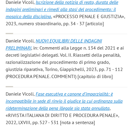
Daniele Vicoli
,
Iscrizione della notizia di reato, durata delle
indagini preliminari e rimedi alla stasi del procedimento: il
mosaico della disciplina
, «PROCESSO PENALE E GIUSTIZIA»,
2023, numero straordinario, pp. 34 - 37 [articolo]
Daniele Vicoli
,
NUOVI EQUILIBRI DELLE INDAGINI
PRELIMINARI
, in: Commenti alla Legge n. 134 del 2021 e ai
decreti legislativi delegati. Vol. II. Riassetti della penalità,
razionalizzazione del procedimento di primo grado,
giustizia riparativa, Torino, Giappichelli, 2023, pp. 71 - 112
(PROCEDURA PENALE. COMMENTI) [capitolo di libro]
Daniele Vicoli
,
Fase esecutiva e canone d’imparzialità: è
incompatibile in sede di rinvio il giudice la cui ordinanza sulla
rideterminazione della pena illegale sia stata annullata
,
«RIVISTA ITALIANA DI DIRITTO E PROCEDURA PENALE»,
2022, LXVIII, pp. 527 - 531 [nota a sentenza]