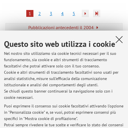
1
2
3
4
5
Pubblicazioni antecedenti il 2004
Questo sito web utilizza i cookie
Nel nostro sito utilizziamo sia cookie tecnici necessari per il suo
Ultimi avvisi
funzionamento, sia cookie e altri strumenti di tracciamento
facoltativi che potrai attivare solo con il tuo consenso.
APPELLI SESSIONE ESTIVA - PROCEDURA PENALE (P-Z) ed
Cookie e altri strumenti di tracciamento facoltativi sono usati per
ESECUZIONE DELLA PENA E DIRITTI FONDAMENTALI
analisi statistiche, misure sull'efficacia della comunicazione
Pubblicato il: 02 aprile 2026
istituzionale e analisi dei comportamenti degli utenti.
Se chiudi questo banner continuerai la navigazione solo con i
ESECUZIONE DELLA PENA E DIRITTI FONDAMENTALI - PROGRAMMA
cookie necessari.
STUDENTI ERASMUS FREQUENTANTI
Pubblicato il: 02 marzo 2024
Puoi esprimere il consenso sui cookie facoltativi attivando l'opzione
in "Personalizza cookie" e, se vuoi, potrai esprimere consensi più
specifici in "Mostra cookie di profilazione".
DIRITTO DELL'ESECUZIONE PENALE (DIRITTO PENALE II
CURRICULUM ITALO-FRANCESE) - PROGRAMMA D'ESAME
Potrai sempre rivedere le tue scelte e verificare lo stato dei consensi