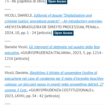
73 - 86 [capitolo di libro]
Open Access
VICOLI, DANIELE
,
Editorial of dossier “Digitalisation and
criminal justice: procedural aspects” – An introductory overview
,
«REVISTA BRASILEIRA DE DIREITO PROCESSUAL PENAL»,
2024, 10, pp. 1 - 24 [articolo]
Open Access
Daniele Vicoli
,
Gli interventi di dettaglio nel quadro della fase
esecutiva
, «GIURISPRUDENZA ITALIANA», 2023, 5, pp. 1214 -
1216 [articolo]
Vicoli, Daniele
,
Illegittimo il divieto di sospendere l’ordine di
esecuzione nel caso di condanna per il reato d’incendio boschivo
colposo: un (piccolo) passo in avanti nella prospettiva dell’art. 27
comma 3 Cost.
, «GIURISPRUDENZA COSTITUZIONALE»,
2023, LXVIII, pp. 34 - 42 [articolo]